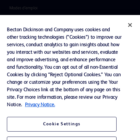
Modes d’emploi
Investisseurs
Becton Dickinson and Company uses cookies and
Inclusion, diversité et équité
other tracking technologies (“Cookies”) to improve our
Ressources
services, conduct analytics to gain insights about how
you interact with our websites and services, evaluate
Actualités, médias et blogs
and improve advertising, and enhance performance
Notre entreprise
and functionality. You can opt out of all non-Essential
Cookies by clicking “Reject Optional Cookies.” You can
Ethique et conformité
change or customize your preferences using the Your
Privacy Choices link at the bottom of any page on this
site. For more information, please review our Privacy
Nous contacter
Notice.
Privacy Notice.
Paramètres des cookies
Charte de Protection des Données Personnelles
Cookie Settings
Conditions d'utlisation