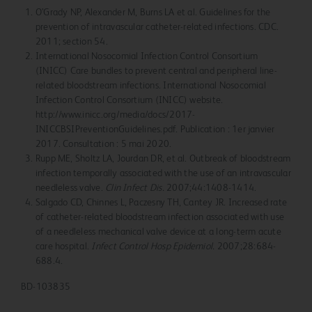
O’Grady NP, Alexander M, Burns LA et al. Guidelines for the
prevention of intravascular catheter-related infections. CDC.
2011; section 54.
International Nosocomial Infection Control Consortium
(INICC) Care bundles to prevent central and peripheral line-
related bloodstream infections. International Nosocomial
Infection Control Consortium (INICC) website.
http://www.inicc.org/media/docs/2017-
INICCBSIPreventionGuidelines.pdf. Publication : 1er janvier
2017. Consultation : 5 mai 2020.
Rupp ME, Sholtz LA, Jourdan DR, et al. Outbreak of bloodstream
infection temporally associated with the use of an intravascular
needleless valve.
Clin Infect Dis.
2007;44:1408-1414.
Salgado CD, Chinnes L, Paczesny TH, Cantey JR. Increased rate
of catheter-related bloodstream infection associated with use
of a needleless mechanical valve device at a long-term acute
care hospital.
Infect Control Hosp Epidemiol.
2007;28:684-
688.4.
BD-103835