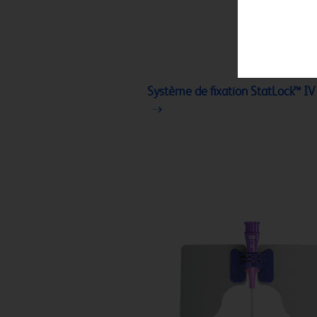
Système de fixation StatLock™ IV