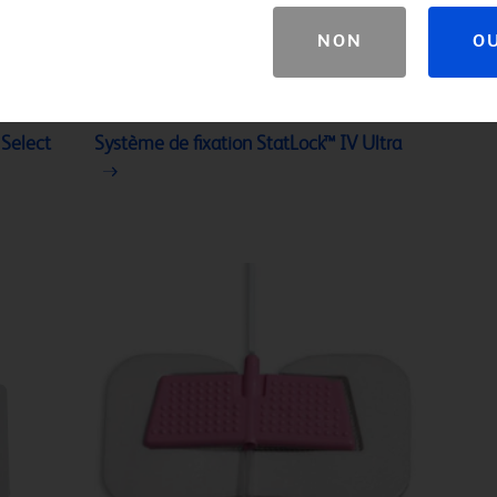
NON
O
 Select
Système de fixation StatLock™ IV Ultra