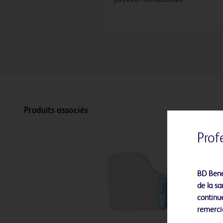
Produits associés
Prof
BD Bene
de la sa
continue
remerci