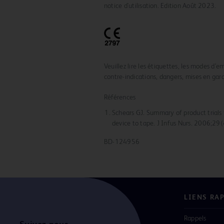
notice d'utilisation. Edition Août 2023.
Veuillez lire les étiquettes, les modes d’e
contre-indications, dangers, mises en garde
Références
Schears GJ. Summary of product trials 
device to tape. J Infus Nurs. 2006;29
BD-124956
LIENS RA
Rappels