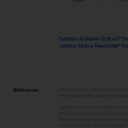
Système de fixation StatLock™ Pr
cathéter Midline PowerGlide™ Pro
Veuillez noter que certains produits, serv
Références
votre région. Veuillez consulter votre rep
Les dispositifs de stabilisation de cathéte
stabilisation pour les prolongateurs et c
Plusieurs modèles de coussinets et de dispo
Is (Dir 93/42/CEE), CE 2797. Fabricant : 