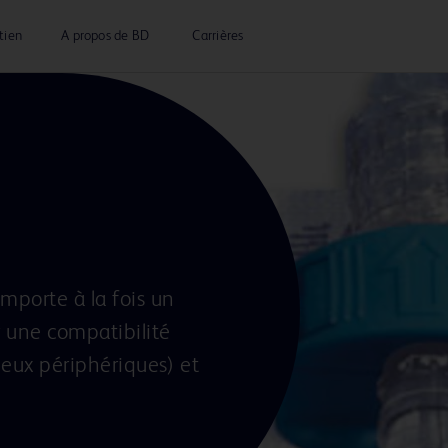
tien
A propos de BD
Carrières
mporte à la fois un
 une compatibilité
neux périphériques) et