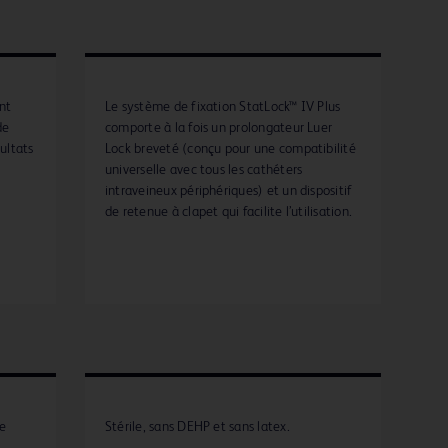
nt
Le système de fixation StatLock™ IV Plus
de
comporte à la fois un prolongateur Luer
ultats
Lock breveté (conçu pour une compatibilité
universelle avec tous les cathéters
intraveineux périphériques) et un dispositif
de retenue à clapet qui facilite l’utilisation.
de
Stérile, sans DEHP et sans latex.