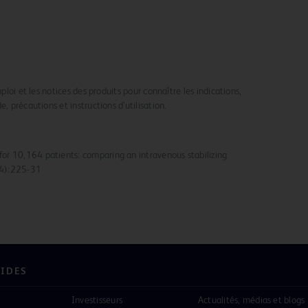
mploi et les notices des produits pour connaître les indications,
, précautions et instructions d’utilisation.
for 10,164 patients: comparing an intravenous stabilizing
(4):225-31
PIDES
Investisseurs
Actualités, médias et blogs