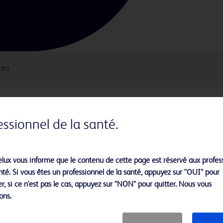
ces
essionnel de la santé.
mances exceptionnelles
nt conçues pour optimiser les
à la radioscopie**
ur une visibilité accrue pour les
lux vous informe que le contenu de cette page est réservé aux profes
ou égales à 100 mm
nté. Si vous êtes un professionnel de la santé, appuyez sur "OUI" pour
r, si ce n'est pas le cas, appuyez sur "NON" pour quitter. Nous vous
ons.