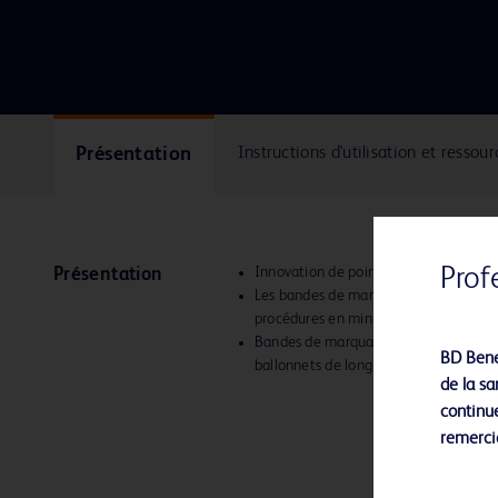
Présentation
Instructions d'utilisation et ressour
Prof
Innovation de pointe pour des perfor
Présentation
Les bandes de marquage GeoAlign™ so
procédures en minimisant l’exposition 
Bandes de marquage doubles conçues po
BD Bene
ballonnets de longueurs supérieures 
de la sa
continue
remerci