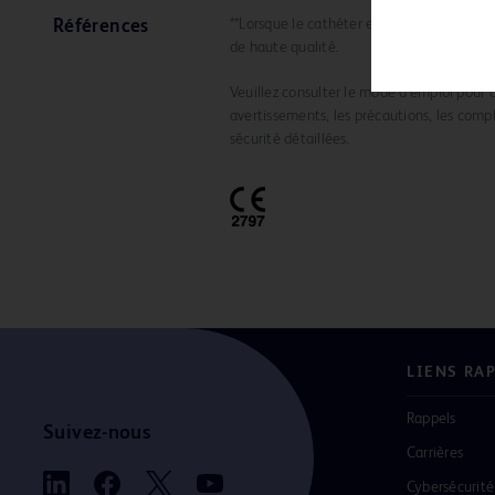
**Lorsque le cathéter est exposé au systè
Références
de haute qualité.
Veuillez consulter le mode d’emploi pour co
avertissements, les précautions, les compl
sécurité détaillées.
LIENS RA
Rappels
Suivez-nous
Carrières
Cybersécurité