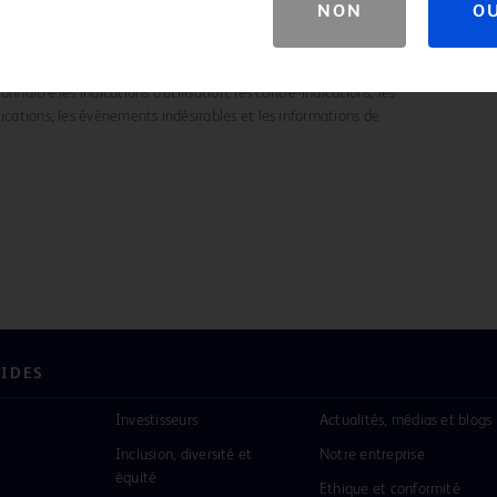
NON
O
me vasculaire, il doit être manipulé sous guidage radioscopique
nnaître les indications d’utilisation, les contre-indications, les
ications, les événements indésirables et les informations de
PIDES
Investisseurs
Actualités, médias et blogs
Inclusion, diversité et
Notre entreprise
équité
Ethique et conformité