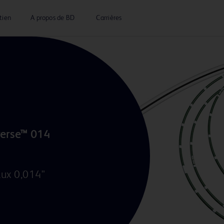
tien
A propos de BD
Carrières
verse™ 014
aux 0,014"