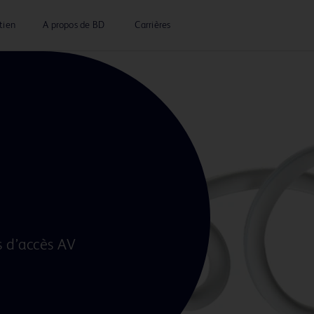
tien
A propos de BD
Carrières
s d’accès AV