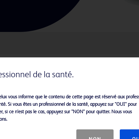
essionnel de la santé.
 grâce à une technologie avancée de
avec brassard hémodynamique a été
tiquement significative à la fois
lux vous informe que le contenu de cette page est réservé aux profes
bilité, et par une réduction de la
nté. Si vous êtes un professionnel de la santé, appuyez sur "OUI" pour
r, si ce n'est pas le cas, appuyez sur "NON" pour quitter. Nous vous
ons.