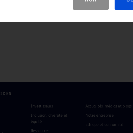
NON
O
ices ou caractéristiques pourraient ne pas être disponibles dans
résentant BD local.
PIDES
Investisseurs
Actualités, médias et blogs
Inclusion, diversité et
Notre entreprise
équité
Ethique et conformité
Ressources