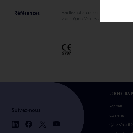
Veuillez noter que certains produits, serv
Références
votre région. Veuillez consulter votre rep
LIENS RA
Rappels
Suivez-nous
Carrières
Cybersécurité