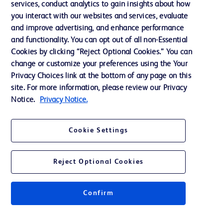
services, conduct analytics to gain insights about how
Notre entreprise
you interact with our websites and services, evaluate
Ethique et conformité
and improve advertising, and enhance performance
and functionality. You can opt out of all non-Essential
Cookies by clicking “Reject Optional Cookies.” You can
Nous contacter
change or customize your preferences using the Your
Privacy Choices link at the bottom of any page on this
Paramètres des cookies
site. For more information, please review our Privacy
Charte de Protection des Données Personnelles
Notice.
Privacy Notice.
Conditions d'utlisation
Cookie Settings
Reject Optional Cookies
© 2026 BD. Tous droits réservés. BD et le logo BD sont des marques
déposées de Becton, Dickinson and Company ou de ses filiales.
Confirm