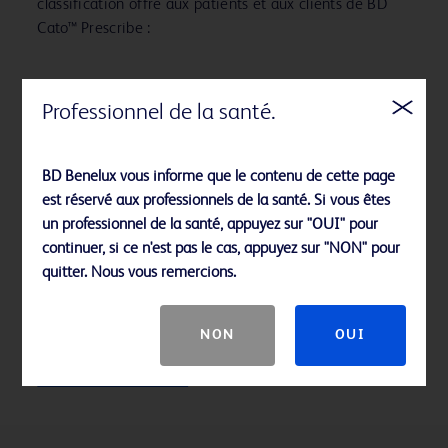
classification offre aux patients et aux clients de BD
Cato™ Prescribe :
Professionnel de la santé.
L’assurance d’une conformité constante aux normes
de sécurité strictes de BD Cato Prescribe™
De nouveaux niveaux de transparence, avec le
BD Benelux vous informe que le contenu de cette page
téléversement des données vers EUDAMED
est réservé aux professionnels de la santé. Si vous êtes
Les données téléchargées vers EUDAMED
un professionnel de la santé, appuyez sur "OUI" pour
dépendent de la progression de la mise en œuvre
continuer, si ce n'est pas le cas, appuyez sur "NON" pour
de la base de données par la Commission
quitter. Nous vous remercions.
européenne
Une meilleure traçabilité grâce à la numérotation
IUD
NON
OUI
Cliquez ici pour plus d’informations sur le règlement
MDR/IVDR sur BD.com