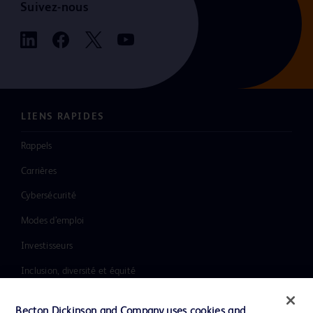
Suivez-nous
LIENS RAPIDES
Rappels
Carrières
Cybersécurité
Modes d’emploi
Investisseurs
Inclusion, diversité et équité
Ressources
Becton Dickinson and Company uses cookies and