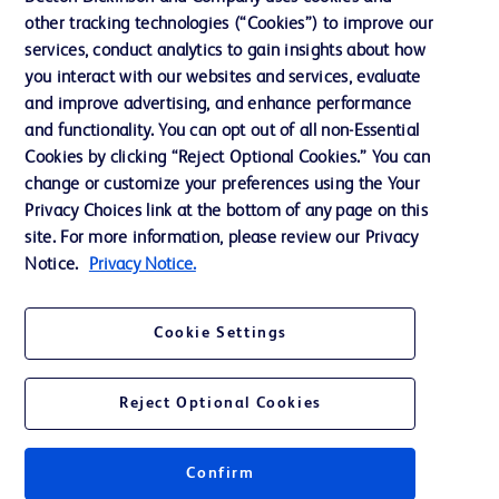
Actualités, médias et blogs
other tracking technologies (“Cookies”) to improve our
services, conduct analytics to gain insights about how
Notre entreprise
you interact with our websites and services, evaluate
Ethique et conformité
and improve advertising, and enhance performance
and functionality. You can opt out of all non-Essential
Cookies by clicking “Reject Optional Cookies.” You can
Nous contacter
change or customize your preferences using the Your
Privacy Choices link at the bottom of any page on this
Paramètres des cookies
site. For more information, please review our Privacy
Charte de Protection des Données Personnelles
Notice.
Privacy Notice.
Conditions d'utlisation
Cookie Settings
Reject Optional Cookies
© 2026 BD. Tous droits réservés. BD et le logo BD sont des marques
déposées de Becton, Dickinson and Company ou de ses filiales.
Confirm