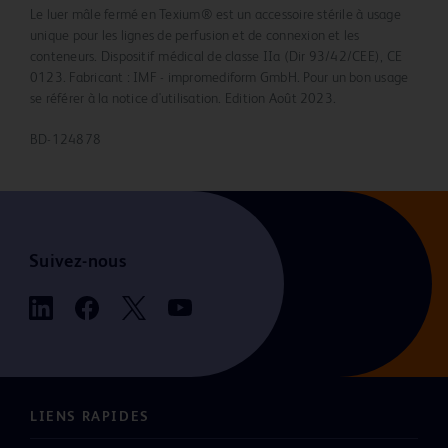
Le luer mâle fermé en Texium® est un accessoire stérile à usage
unique pour les lignes de perfusion et de connexion et les
conteneurs. Dispositif médical de classe IIa (Dir 93/42/CEE), CE
0123. Fabricant : IMF - impromediform GmbH. Pour un bon usage
se référer à la notice d'utilisation. Edition Août 2023.
BD-124878
Suivez-nous
LIENS RAPIDES