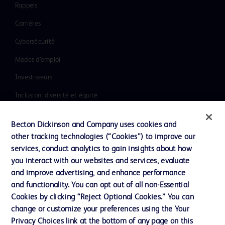
Rappels
Carrières
Cybersécurité
Modes d’emploi
Investisseurs
Inclusion, diversité et équité
Ressources
Becton Dickinson and Company uses cookies and
Actualités, médias et blogs
other tracking technologies (“Cookies”) to improve our
services, conduct analytics to gain insights about how
Notre entreprise
you interact with our websites and services, evaluate
Ethique et conformité
and improve advertising, and enhance performance
and functionality. You can opt out of all non-Essential
Cookies by clicking “Reject Optional Cookies.” You can
Nous contacter
change or customize your preferences using the Your
Privacy Choices link at the bottom of any page on this