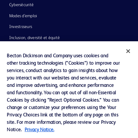
Cybersécurité
Modes d’emploi
Investisseurs
Inclusion, diversité et équité
Ressources
Becton Dickinson and Company uses cookies and
Actualités, médias et blogs
other tracking technologies (“Cookies”) to improve our
services, conduct analytics to gain insights about how
Notre entreprise
you interact with our websites and services, evaluate
Ethique et conformité
and improve advertising, and enhance performance
and functionality. You can opt out of all non-Essential
Cookies by clicking “Reject Optional Cookies.” You can
Nous contacter
change or customize your preferences using the Your
Privacy Choices link at the bottom of any page on this
Paramètres des cookies
site. For more information, please review our Privacy
Charte de Protection des Données Personnelles
Notice.
Privacy Notice.