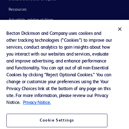
Ressources
Actualités, médias et blogs
Notre entreprise
Becton Dickinson and Company uses cookies and
other tracking technologies (“Cookies”) to improve our
Ethique et conformité
services, conduct analytics to gain insights about how
you interact with our websites and services, evaluate
and improve advertising, and enhance performance
Nous contacter
and functionality. You can opt out of all non-Essential
Paramètres des cookies
Cookies by clicking “Reject Optional Cookies.” You can
change or customize your preferences using the Your
Charte de Protection des Données Personnelles
Privacy Choices link at the bottom of any page on this
Conditions d'utlisation
site. For more information, please review our Privacy
Notice.
Privacy Notice.
Cookie Settings
© 2026 BD. Tous droits réservés. BD et le logo BD sont des marques