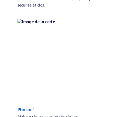
sécurisé et clos.
Phasix™
Matrice chirurgicale biorésorbable