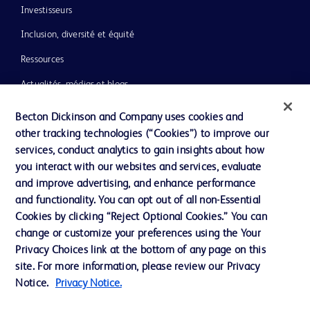
Investisseurs
Inclusion, diversité et équité
Ressources
Actualités, médias et blogs
Notre entreprise
Becton Dickinson and Company uses cookies and
other tracking technologies (“Cookies”) to improve our
Ethique et conformité
services, conduct analytics to gain insights about how
you interact with our websites and services, evaluate
and improve advertising, and enhance performance
Nous contacter
and functionality. You can opt out of all non-Essential
Paramètres des cookies
Cookies by clicking “Reject Optional Cookies.” You can
change or customize your preferences using the Your
Charte de Protection des Données Personnelles
Privacy Choices link at the bottom of any page on this
Conditions d'utlisation
site. For more information, please review our Privacy
Notice.
Privacy Notice.