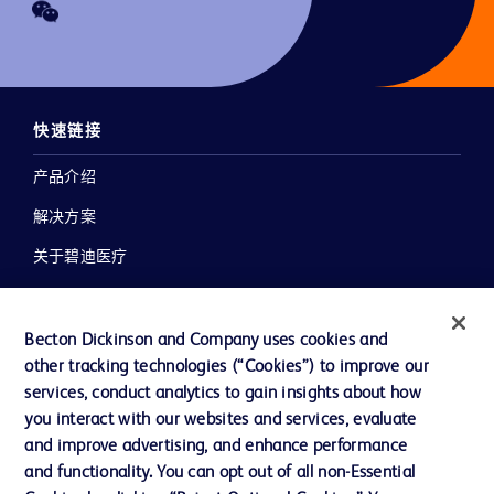
快速链接
产品介绍
解决方案
关于碧迪医疗
新闻中心
职业发展
Becton Dickinson and Company uses cookies and
other tracking technologies (“Cookies”) to improve our
联系我们
services, conduct analytics to gain insights about how
主动召回
you interact with our websites and services, evaluate
and improve advertising, and enhance performance
and functionality. You can opt out of all non-Essential