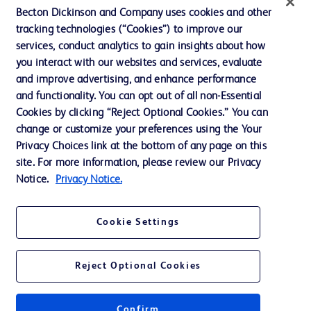
Becton Dickinson and Company uses cookies and other
投資家向け情報（英語）
tracking technologies (“Cookies”) to improve our
services, conduct analytics to gain insights about how
会社案内
you interact with our websites and services, evaluate
and improve advertising, and enhance performance
and functionality. You can opt out of all non-Essential
お問い合わせ
Cookies by clicking “Reject Optional Cookies.” You can
Cookie Preferences
change or customize your preferences using the Your
Privacy Choices link at the bottom of any page on this
プライバシーポリシー
site. For more information, please review our Privacy
ご利用規約
Notice.
Privacy Notice.
Cookie Settings
© 2026 BD. All rights reserved. BD and the BD Logo are trademarks of
Reject Optional Cookies
Becton, Dickinson and Company. All other trademarks are the property of
their respective owners.
Confirm