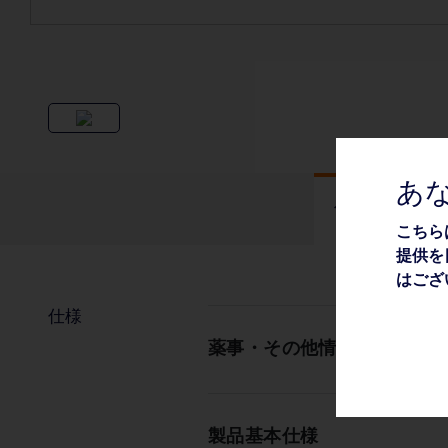
あ
仕様
こちら
提供を
はござ
仕様
薬事・その他情報
製品基本仕様