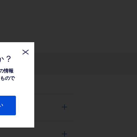
か？
関連情報
の情報
たもので
い