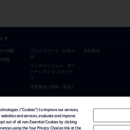
ンク
向け情報
プレスリリース / お知ら
会社案内
せ
け情報
インクルージョン、ダイ
バーシティ ＆ エクイテ
ィ
投資家向け情報（英語）
hnologies (“Cookies”) to improve our services,
r websites and services, evaluate and improve
ーポリシー
ご利用規約
t out of all non-Essential Cookies by clicking
rences using the Your Privacy Choices link at the