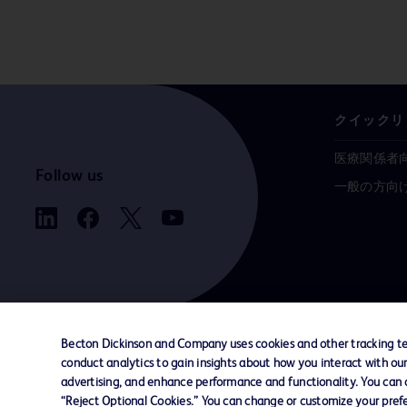
クイックリ
医療関係者
Follow us
一般の方向
Becton Dickinson and Company uses cookies and other tracking tec
conduct analytics to gain insights about how you interact with ou
お問い合わせ
Cookie Preferences
プライバシ
advertising, and enhance performance and functionality. You can op
“Reject Optional Cookies.” You can change or customize your prefe