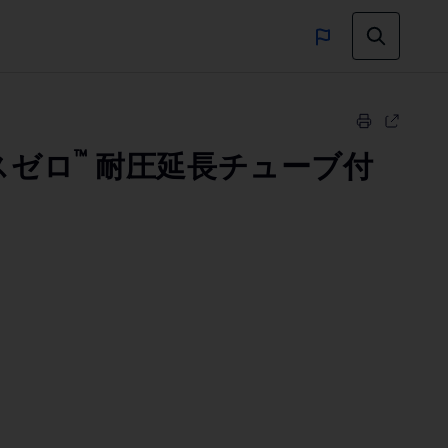
™
スゼロ
耐圧延長チューブ付