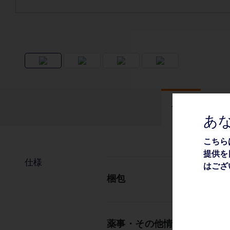
仕様
あ
こちら
提供を
仕様
はござ
梱包
薬事・その他情報