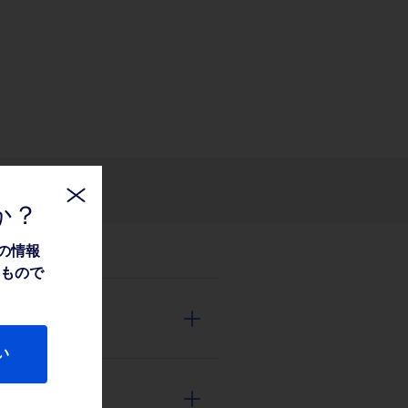
関連情報
か？
の情報
たもので
い