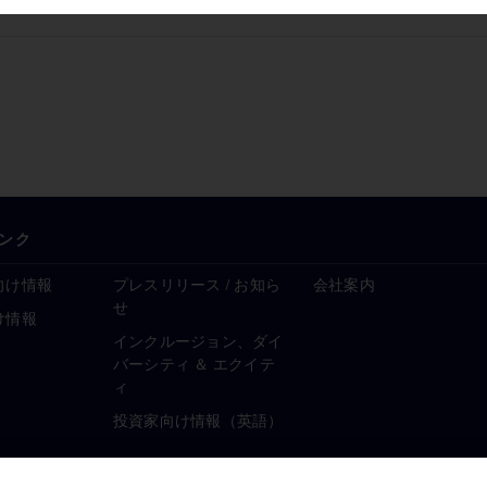
ンク
向け情報
プレスリリース / お知ら
会社案内
せ
け情報
インクルージョン、ダイ
バーシティ ＆ エクイテ
ィ
投資家向け情報（英語）