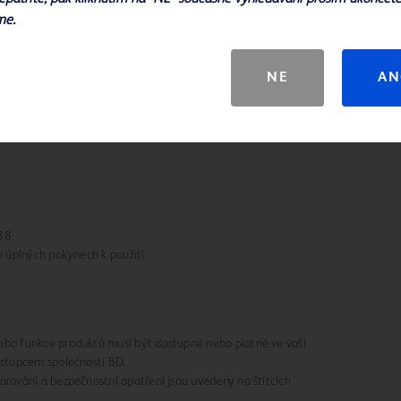
Video
me.
AH MOA
NE
AN
38.
v úplných pokynech k použití.
nebo funkce produktů musí být dostupné nebo platné ve vaší
zástupcem společnosti BD.
varování a bezpečnostní opatření jsou uvedeny na štítcích