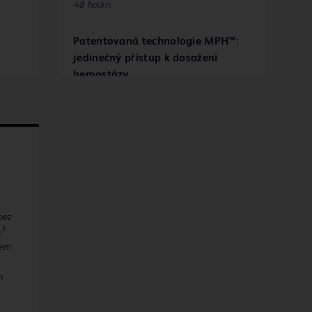
48 hodin.
Patentovaná technologie MPH™:
jedinečný přístup k dosažení
hemostázy
Síla Aristy™ AH spočívá v patentované
technologii MPH™ (mikroporézní
polysacharidové hemosféry). Kuličky se
skládají z mikroporézních částic
s kontrolovanou velikostí pórů a jsou
navrženy tak, aby působily jako molekulární
síto. Výkonná osmotická akce dehydratuje a
geluje krev v kontaktu, aby se urychlil
proces přirozeného srážení krve.
bez
3
a
hem
h