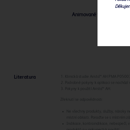
Děkuje
Animované video Arista™ 
Klinická studie Arista™ AH PMA P0500
Literatura
Podrobné pokyny k aplikaci se nachází 
Pokyny k použití Arista™ AH.
Zřeknutí se odpovědnosti
Ne všechny produkty, služby, nároky 
místní oblasti. Poraďte se s místním 
Indikace, kontraindikace, nebezpečí, 
produktů a v pokynech k použití.