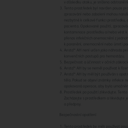
v důsledku otoku, je snížena odstraně
Tento prostředek byl navržen pouze pro
zpracování nebo zabalení mohou narušit
nezbytné k celkové funkci prostředku,
pacienta. Opakované použití, zpracován
kontaminace prostředku a/nebo vést k i
přenos infekčních onemocnění z jedno
k poranění, onemocnění nebo úmrtí pa
Arista™ AH není určen jako náhrada pečl
konvenčních postupů pro hemostázu.
Bezpečnost a účinnost v očních zákroc
Arista™ AH by se neměl používat k říz
Arista™ AH by měl být používán s opat
těla. Pokud se objeví známky infekce n
opakovaná operace, aby byla umožněn
Prostředek po použití zlikvidujte. Tent
Zacházejte s prostředkem a likvidujte 
a předpisy.
Bezpečnostní opatření
Tento prostředek by měli používat pou