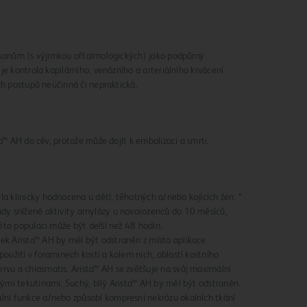
ýkonům (s výjimkou oftalmologických) jako podpůrný
je kontrola kapilárního, venózního a arteriálního krvácení
ch postupů neúčinná či nepraktická.
a™ AH do cév, protože může dojít k embolizaci a smrti.
a klinicky hodnocena u dětí, těhotných a/nebo kojících žen. *
ady snížené aktivity amylázy u novorozenců do 10 měsíců,
této populaci může být delší než 48 hodin.
ek Arista™ AH by měl být odstraněn z místa aplikace
oužití v foraminech kosti a kolem nich, oblastí kostního
rvu a chiasmatis. Arista™ AH se zvětšuje na svůj maximální
nými tekutinami. Suchý, bílý Arista™ AH by měl být odstraněn.
lní funkce a/nebo způsobí kompresní nekrózu okolních tkání