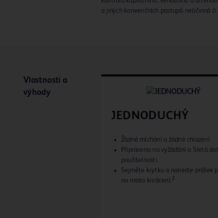
kontrola kapilárního, venózního a arteriál
a jiných konvenčních postupů neúčinná či
Vlastnosti a
výhody
JEDNODUCHÝ
Žádné míchání a žádné chlazení
Připraveno na vyžádání a 5letá do
použitelnosti
Sejměte krytku a naneste prášek 
2
na místo krvácení.