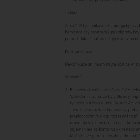
Indikace
Arista™ AH je indikován k chirurgickým v
hemostatický prostředek pro případy, kdy 
pomocí tlaku, ligatury a jiných konvenční
Kontraindikace
Nevstřikujte ani neumisťujte částice Arist
Varování
Bezpečnost a účinnost Arista™ AH nebyl
Vzhledem k tomu, že byly hlášeny příp
rychlosti vstřebatelnosti Arista™ AH v 
Jakmile je dosaženo hemostázy, přebyt
proplachováním a aspirací zejména při p
uzavřených, míchy a/nebo optického ne
objem ihned po kontaktu s krví nebo ji
Možnost, že produkt zasahuje do normá