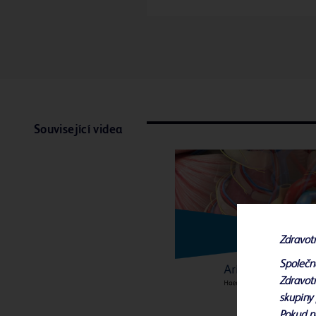
Související videa
Zdravot
Společn
Zdravotn
skupiny 
Pokud n