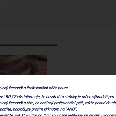
nický Personál a Profesionální péče pouze
Play
ost BD CZ vás informuje, že obsah této stránky je určen výhradně pro
ický Personál a těm, co nabízejí profesionální péči, takže pokud do té
patříte, pokračujte prosím kliknutím na "ANO".
epatříte, pak kliknutím na "NE" současné vyhledávání prosím ukončete