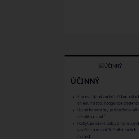
ÚČINNÝ
Proces srážení začíná při kontaktu 
ohledu na stav koagulace pacient
Úplné hemostázy je dosaženo bě
1
několika minut
Poskytuje široké pokrytí na hrubýc
površích a na obtížně přístupných
místech