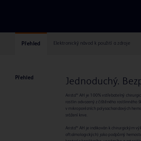
Přehled
Elektronický návod k použití a zdroje
Přehled
Jednoduchý. Bezp
Arista™ AH je 100% vstřebatelný chirurgi
rostlin odvozený z čištěného rostlinného š
v mikroporézních polysacharidových hemo
srážení krve.
Arista™ AH je indikován k chirurgickým v
oftalmologických) jako podpůrný hemostat