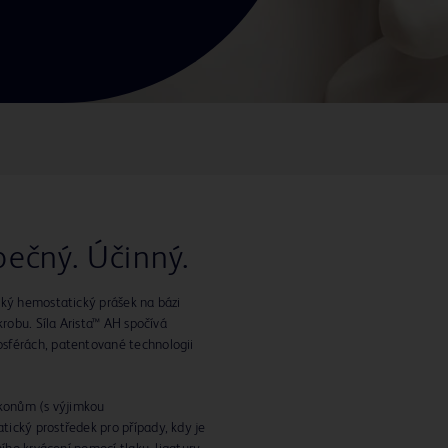
ečný. Účinný.
cký hemostatický prášek na bázi
krobu. Síla Arista™ AH spočívá
sférách, patentované technologii
ýkonům (s výjimkou
ický prostředek pro případy, kdy je