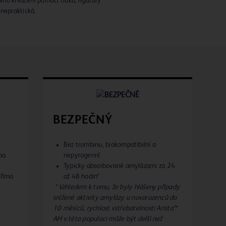
ního krvácení pomocí tlaku, ligatury
 nepraktická.
BEZPEČNÝ
Bez trombinu, biokompatibilní a
ba
nepyrogenní
Typicky absorbované amylázami za 24
přímo
až 48 hodin*
* Vzhledem k tomu, že byly hlášeny případy
snížené aktivity amylázy u novorozenců do
10 měsíců, rychlost vstřebatelnosti Arista™
AH v této populaci může být delší než