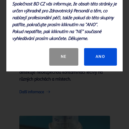
Společnost BD CZ vás informuje, že obsah této stránky je
určen výhradně pro Zdravotnický Personál a těm, co
nabízejí profesionální péči, takže pokud do této skupiny
patříte, pokračujte prosím kliknutím na "ANO".
Pokud nepatříte, pak kliknutím na "NE" současné
vyhledávání prosím ukončete. Děkujeme.
Kontrolní systém pro nebezpečná léčiva
BD®
NE
ANO
®
Systém BD
HD Check rychle a spolehlivě
detekuje nebezpečnou kontaminaci léčivy na
různých plochách a místech.
Další informace