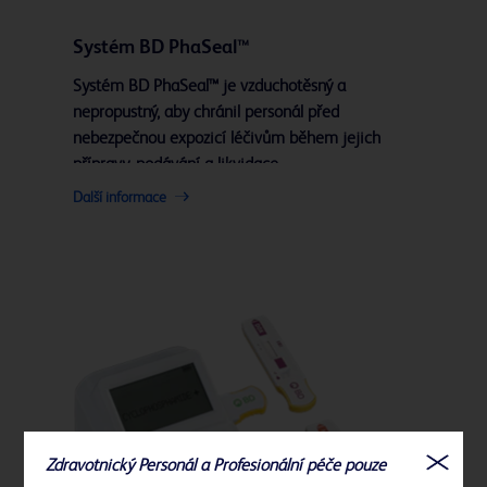
Systém BD PhaSeal™
Systém BD PhaSeal™ je vzduchotěsný a
nepropustný, aby chránil personál před
nebezpečnou expozicí léčivům během jejich
přípravy, podávání a likvidace.
Další informace
Zdravotnický Personál a Profesionální péče pouze