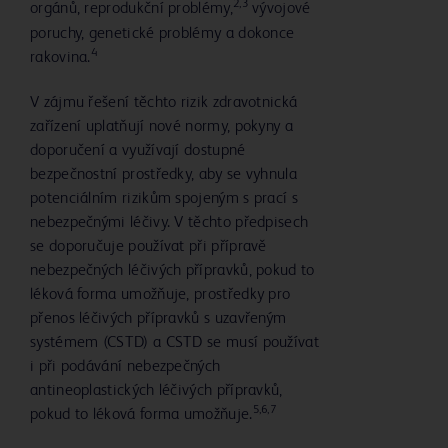
2,3
orgánů, reprodukční problémy,
vývojové
poruchy, genetické problémy a dokonce
4
rakovina.
V zájmu řešení těchto rizik zdravotnická
zařízení uplatňují nové normy, pokyny a
doporučení a využívají dostupné
bezpečnostní prostředky, aby se vyhnula
potenciálním rizikům spojeným s prací s
nebezpečnými léčivy. V těchto předpisech
se doporučuje používat při přípravě
nebezpečných léčivých přípravků, pokud to
léková forma umožňuje, prostředky pro
přenos léčivých přípravků s uzavřeným
systémem (CSTD) a CSTD se musí používat
i při podávání nebezpečných
antineoplastických léčivých přípravků,
5,6,7
pokud to léková forma umožňuje.