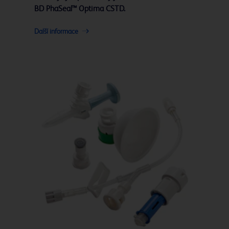
BD PhaSeal™ Optima CSTD.
Další informace