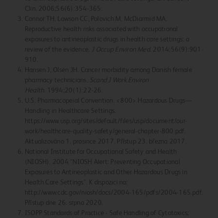
Clin. 2006;56(6):354-365.
Connor TH, Lawson CC, Polovich M, McDiarmid MA.
Reproductive health risks associated with occupational
exposures to antineoplastic drugs in health care settings: a
review of the evidence.
J Occup Environ Med.
2014;56(9):901-
910.
Hansen J, Olsen JH. Cancer morbidity among Danish female
pharmacy technicians.
Scand J Work Environ
Health.
1994;20(1):22-26.
U.S. Pharmacopeial Convention. <800> Hazardous Drugs—
Handling in Healthcare Settings.
https://www.usp.org/sites/default/files/usp/document/our-
work/healthcare-quality-safety/general-chapter-800.pdf.
Aktualizováno 1. prosince 2017. Přístup 23. března 2017.
National Institute for Occupational Safety and Health
(NIOSH). 2004 “NIOSH Alert: Preventing Occupational
Exposures to Antineoplastic and Other Hazardous Drugs in
Health Care Settings”. K dispozici na:
http://www.cdc.gov/niosh/docs/2004-165/pdfs/2004-165.pdf.
Přístup dne 26. srpna 2020.
ISOPP Standards of Practice - Safe Handling of Cytotoxics;