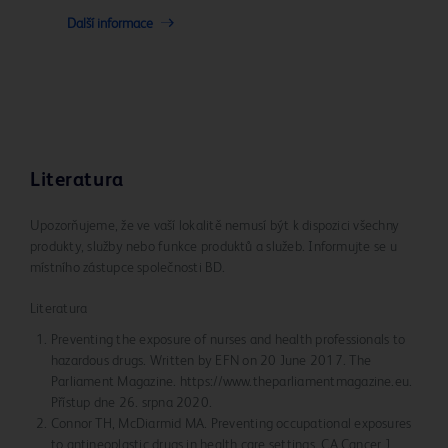
Další informace
Literatura
Upozorňujeme, že ve vaší lokalitě nemusí být k dispozici všechny
produkty, služby nebo funkce produktů a služeb. Informujte se u
místního zástupce společnosti BD.
Literatura
Preventing the exposure of nurses and health professionals to
hazardous drugs. Written by EFN on 20 June 2017. The
Parliament Magazine. https://www.theparliamentmagazine.eu.
Přístup dne 26. srpna 2020.
Connor TH, McDiarmid MA. Preventing occupational exposures
to antineoplastic drugs in health care settings. CA Cancer J