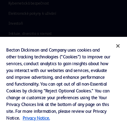
Kybernetická bezpečnost
Elektronické pokyny k užívání
Investoři
Inkluze, diverzita a rovnost
Literatura
Becton Dickinson and Company uses cookies and
Naše společnost
other tracking technologies (“Cookies”) to improve our
services, conduct analytics to gain insights about how
Etika a dodržování předpisů
you interact with our websites and services, evaluate
Podpora
and improve advertising, and enhance performance
and functionality. You can opt out of all non-Essential
Cookies by clicking “Reject Optional Cookies.” You can
Kontaktujte nás
change or customize your preferences using the Your
Privacy Choices link at the bottom of any page on this
Předvolby souborů cookie
site. For more information, please review our Privacy
Soukromí
Notice.
Privacy Notice.