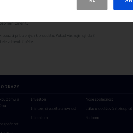
NE
AN
acti-Guard je registrovaná ochranná známka společnosti
ozornění změnit.
 použití přibalených k produktu. Pokud vás zajímají další
tele zdravotní péče.
 ODKAZY
ktu z trhu a
Investoři
Naše společnost
rénu
Inkluze, diverzita a rovnost
Etika a dodržování předpisů
Literatura
Podpora
 bezpečnost