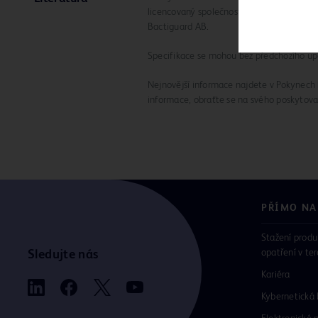
licencovaný společností Bactiguard AB. B
Bactiguard AB.
Specifikace se mohou bez předchozího up
Nejnovější informace najdete v Pokynech k
informace, obraťte se na svého poskytova
PŘÍMO NA
Stažení produ
opatření v te
Sledujte nás
Kariéra
Kybernetická