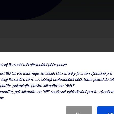
nebo měření moči.
nický Personál a Profesionální péče pouze
rotiinfekčním hydrogelovým
Katétr je předem připojen
ost BD CZ vás informuje, že obsah této stránky je určen výhradně pro
ický Personál a těm, co nabízejí profesionální péči, takže pokud do té
patříte, pokračujte prosím kliknutím na "ANO".
epatříte, pak kliknutím na "NE" současné vyhledávání prosím ukončete
me.
ystém obsahuje povrch ze slitiny stříbra Bacti-Guard™