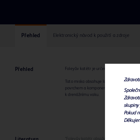
Přehled
Elektronický návod k použití a zdroje
Foleyův katétr je určen pro drenáž, sběr 
Přehled
Zdravot
Tato miska obsahuje latexový katétr s p
povrchem a komponenty pro katetrizaci. 
Společn
k drenážnímu vaku.
Zdravotn
skupiny 
Pokud n
Děkuje
*Foleyův katétr obsažený v Bardex™ I.C. S
Literatura