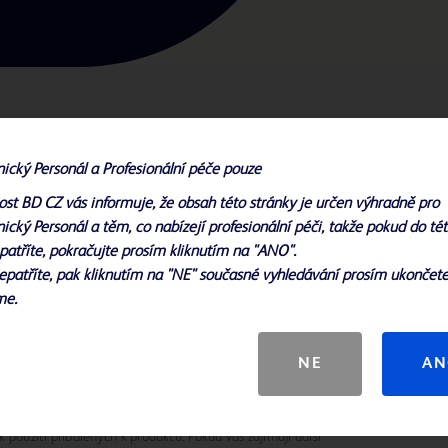
nický Personál a Profesionální péče pouze
ost BD CZ vás informuje, že obsah této stránky je určen výhradně pro
u dvoucestné latexové katétry
ický Personál a těm, co nabízejí profesionální péči, takže pokud do té
ve více konfiguracích balónku a
patříte, pokračujte prosím kliknutím na "ANO".
epatříte, pak kliknutím na "NE" současné vyhledávání prosím ukončete
me.
NE
AN
ozornění změnit.
 použití přibalených k produktu. Pokud vás zajímají další