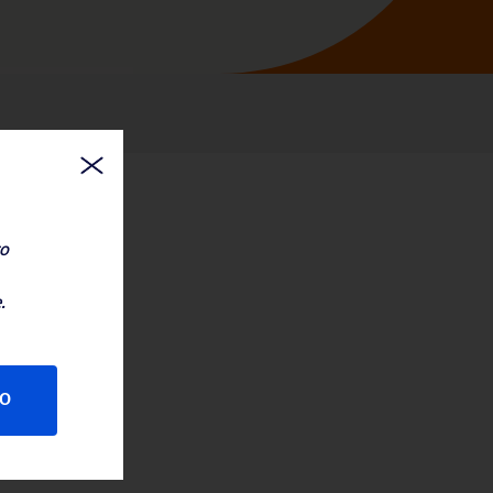
to
.
O