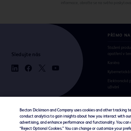
informace, obraťte se na svého poskytova
PŘÍMO NA
Stažení produ
opatření v te
Sledujte nás
Kariéra
Kybernetická
Elektronické 
užívání
Becton Dickinson and Company uses cookies and other tracking tec
conduct analytics to gain insights about how you interact with ou
Kontaktujte nás
Předvolby souborů cookie
Souk
advertising, and enhance performance and functionality. You can op
“Reject Optional Cookies.” You can change or customize your prefe