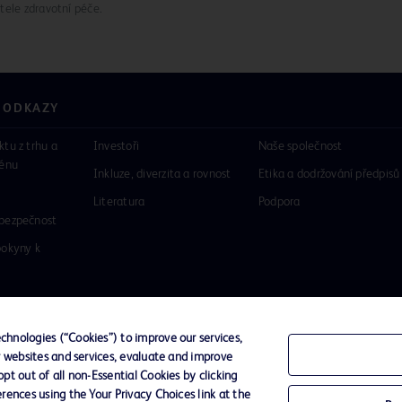
tele zdravotní péče.
 ODKAZY
ktu z trhu a
Investoři
Naše společnost
rénu
Inkluze, diverzita a rovnost
Etika a dodržování předpisů
Literatura
Podpora
 bezpečnost
pokyny k
hnologies (“Cookies”) to improve our services,
r websites and services, evaluate and improve
romí
Podmínky použití
t out of all non-Essential Cookies by clicking
rences using the Your Privacy Choices link at the