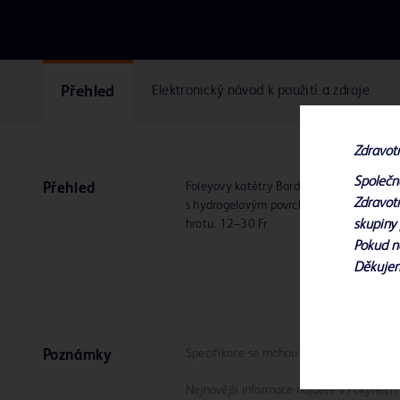
Přehled
Elektronický návod k použití a zdroje
Zdravot
Společn
Foleyovy katétry Bardex™ Lubricath™ jso
Přehled
Zdravotn
s hydrogelovým povrchem. Jsou dostupné 
skupiny 
hrotu. 12–30 Fr
Pokud n
Děkuje
Specifikace se mohou bez předchozího up
Poznámky
Nejnovější informace najdete v Pokynech k