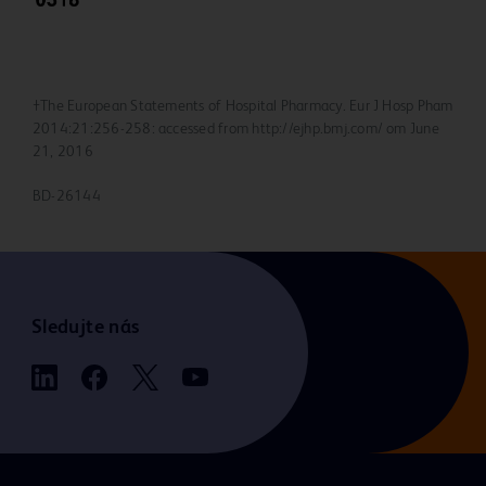
†The European Statements of Hospital Pharmacy. Eur J Hosp Pham
2014:21:256-258: accessed from http://ejhp.bmj.com/ om June
21, 2016
BD-26144
Sledujte nás