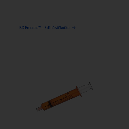
BD Emerald™ – 3dílná stříkačka