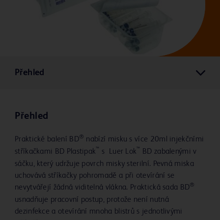
Přehled
Přehled
®
Praktické balení BD
nabízí misku s více 20ml injekčními
™
™
stříkačkami BD Plastipak
s
Luer Lok
BD zabalenými v
sáčku, který udržuje povrch misky sterilní. Pevná miska
uchovává stříkačky pohromadě a při otevírání se
®
nevytvářejí žádná viditelná vlákna. Praktická sada BD
usnadňuje pracovní postup, protože není nutná
dezinfekce a otevírání mnoha blistrů s jednotlivými