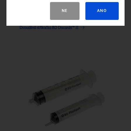
NE
ANO
Dvoudílná stříkačka BD Discardit™ II