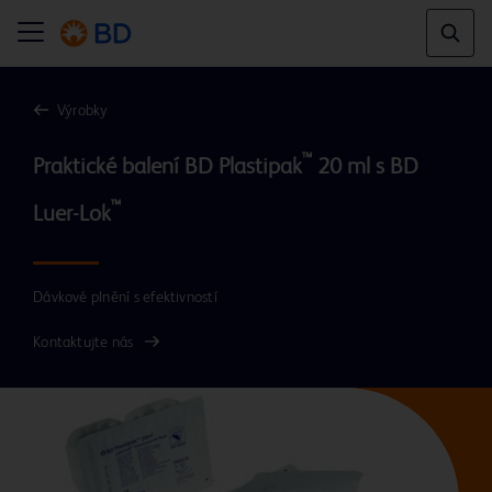
Výrobky
™
Praktické balení BD Plastipak
 20 ml s BD 
™
Luer-Lok
Dávkové plnění s efektivností
Kontaktujte nás