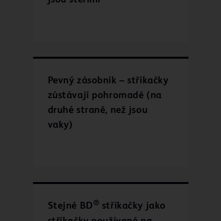
jsou sterilní
Pevný zásobník – stříkačky
zůstávají pohromadě (na
druhé straně, než jsou
vaky)
®
Stejné BD
stříkačky jako