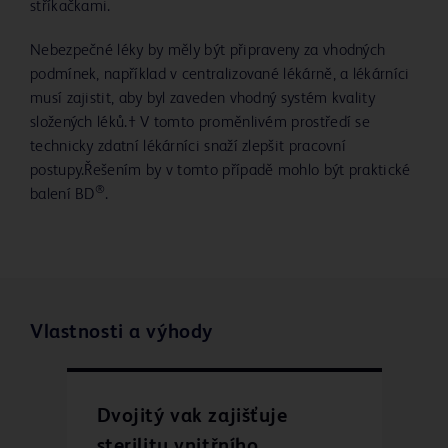
stříkačkami.
Nebezpečné léky by měly být připraveny za vhodných
podmínek, například v centralizované lékárně, a lékárníci
musí zajistit, aby byl zaveden vhodný systém kvality
složených léků.† V tomto proměnlivém prostředí se
technicky zdatní lékárníci snaží zlepšit pracovní
postupy.Řešením by v tomto případě mohlo být praktické
®
balení BD
.
Vlastnosti a výhody
Dvojitý vak zajišťuje
sterilitu vnitřního