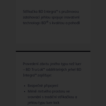
Stříkačka BD Integra™ s pružinovou
zatahovací jehlou spojuje inovativní
®
technologii BD
s kvalitou a pohodlí
Provedení závitu jiného typu než luer
– BD Tru-Lok™ oddělitelných jehel BD
Integra™ zajišťuje:
Bezpečné připojení
Méně mrtvého prostoru ve
srovnání s tradiční stříkačkou a
jehlou typu luer-lock