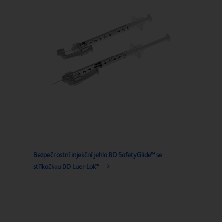
Bezpečnostní injekční jehla BD SafetyGlide™ se
stříkačkou BD Luer-Lok™