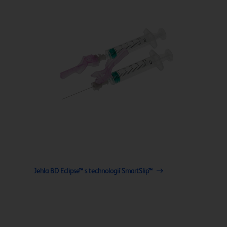
Jehla BD Eclipse™ s technologií SmartSlip™