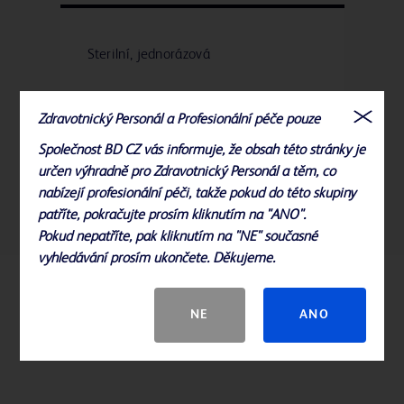
Sterilní, jednorázová
Zdravotnický Personál a Profesionální péče pouze
Společnost BD CZ vás informuje, že obsah této stránky je
určen výhradně pro Zdravotnický Personál a těm, co
Materiál neobsahuje přírodní latex
nabízejí profesionální péči, takže pokud do této skupiny
patříte, pokračujte prosím kliknutím na "ANO".
Pokud nepatříte, pak kliknutím na "NE" současné
vyhledávání prosím ukončete. Děkujeme.
Související produkty
NE
ANO