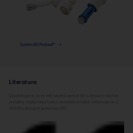
Systém BD PhaSeal™
Literatura
Upozorňujeme, že ve vaší lokalitě nemusí být k dispozici všechny
produkty, služby nebo funkce produktů a služeb. Informujte se u
místního zástupce společnosti BD.