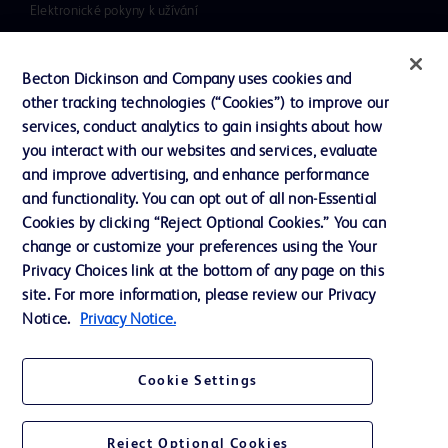
Elektronické pokyny k užívání
Investoři
Becton Dickinson and Company uses cookies and
Inkluze, diverzita a rovnost
other tracking technologies (“Cookies”) to improve our
Literatura
services, conduct analytics to gain insights about how
you interact with our websites and services, evaluate
Naše společnost
and improve advertising, and enhance performance
Etika a dodržování předpisů
and functionality. You can opt out of all non-Essential
Cookies by clicking “Reject Optional Cookies.” You can
Podpora
change or customize your preferences using the Your
Privacy Choices link at the bottom of any page on this
site. For more information, please review our Privacy
Kontaktujte nás
Notice.
Privacy Notice.
Předvolby souborů cookie
Soukromí
Cookie Settings
Podmínky použití
Reject Optional Cookies