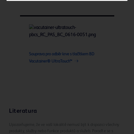
Souprava pro odběr krve s tlačítkem BD
Vacutainer® UltraTouch™
Literatura
Upozorňujeme, že ve vaší lokalitě nemusí být k dispozici všechny
produkty, služby nebo funkce produktů a služeb. Poraďte se s