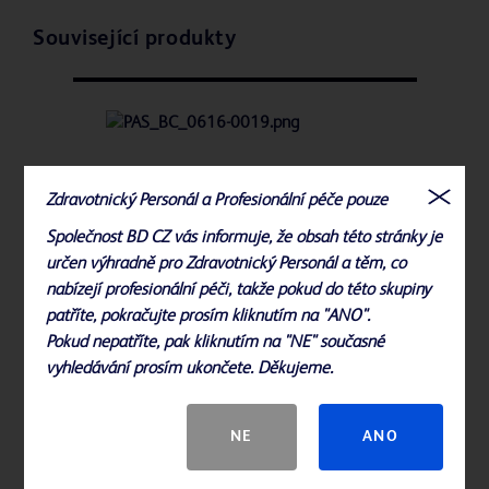
Související produkty
Zkumavky pro odběr krve BD Vacutainer®
Zdravotnický Personál a Profesionální péče pouze
Společnost BD CZ vás informuje, že obsah této stránky je
určen výhradně pro Zdravotnický Personál a těm, co
nabízejí profesionální péči, takže pokud do této skupiny
patříte, pokračujte prosím kliknutím na "ANO".
Pokud nepatříte, pak kliknutím na "NE" současné
vyhledávání prosím ukončete. Děkujeme.
NE
ANO
Souprava pro odběr krve s tlačítkem BD
Vacutainer®