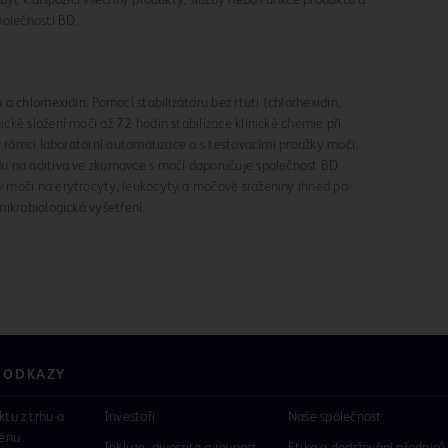
polečnosti BD.
 chlorhexidin. Pomocí stabilizátoru bez rtuti (chlorhexidin,
ké složení moči až 72 hodin stabilizace klinické chemie při
v rámci laboratorní automatizace a s testovacími proužky moči.
u na aditiva ve zkumavce s močí doporučuje společnost BD
 moči na erytrocyty, leukocyty a močové sraženiny ihned po
ikrobiologická vyšetření.
 ODKAZY
ktu z trhu a
Investoři
Naše společnost
rénu
Inkluze, diverzita a rovnost
Etika a dodržování předpisů