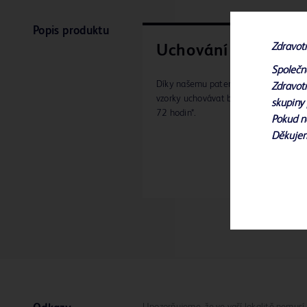
Popis produktu
Zdravot
Uchování vzorku
Společn
Díky našemu patentovanému složení l
Zdravotn
vzorky uchovávat bez chlazení po dob
skupiny 
72 hodin*.
Pokud n
Děkuje
Upozorňujeme, že ve vaší lokalitě nemusí 