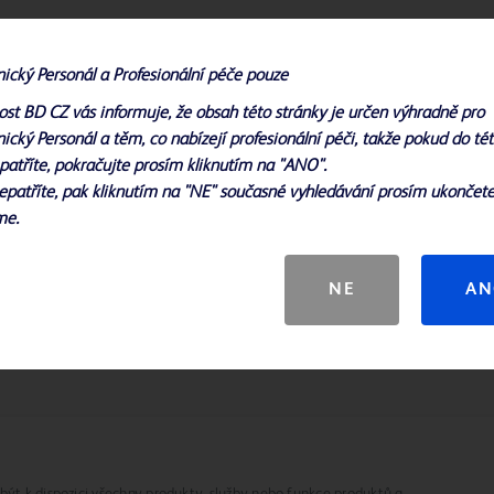
nický Personál a Profesionální péče pouze
Snadné použití
ost BD CZ vás informuje, že obsah této stránky je určen výhradně pro
ze
Vakuové systémy zamezují rozstříknutí a
ický Personál a těm, co nabízejí profesionální péči, takže pokud do té
u až
nebezpečnému vylití a zajišťují přepravu bez
patříte, pokračujte prosím kliknutím na "ANO".
úniků v rámci pneumatického systému
epatříte, pak kliknutím na "NE" současné vyhledávání prosím ukončete
zkumavek, zatímco minimální a maximální
me.
linie plnění zvyšují správný poměr aditiva a
moči.
NE
AN
být k dispozici všechny produkty, služby nebo funkce produktů a