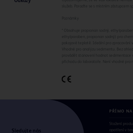
Odkazy
služeb. Poraďte se s místním zástupcem s
Poznámky
* Obsahuje propionan sodný, ethylparaben a
ethylparaben, propionan sodný) pro chemic
pokojové teplotě. Ideální pro zpracování 
Vhodné pro analýzu sedimentu. Bez ohled
provádět stanovení hodnot sedimentace v
příchodu do laboratoře. Není vhodné pro m
PŘÍMO NA
Stažení produ
opatření v te
Sledujte nás