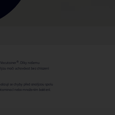
®
 Vacutainer
. Díky našemu
lýzu moči uchovávat bez chlazení
alizují se chyby před analýzou spolu
ntaminací nebo množením bakterií.