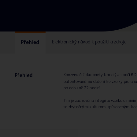
Přehled
Elektronický návod k použití a zdroje
Konzervační zkumavky k analýze moči BD
Přehled
patentovanému složení lze vzorky pro ana
po dobu až 72 hodin*.
Tím je zachována integrita vzorku a minim
se zbytečnými kulturami způsobenými ko