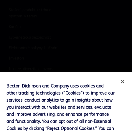
Stažení produktu z trhu a
opatření v terénu
Kariéra
Kybernetická bezpečnost
Elektronické pokyny k užívání
Investoři
Inkluze, diverzita a rovnost
Literatura
Becton Dickinson and Company uses cookies and
Naše společnost
other tracking technologies (“Cookies”) to improve our
services, conduct analytics to gain insights about how
Etika a dodržování předpisů
you interact with our websites and services, evaluate
Podpora
and improve advertising, and enhance performance
and functionality. You can opt out of all non-Essential
Cookies by clicking “Reject Optional Cookies.” You can