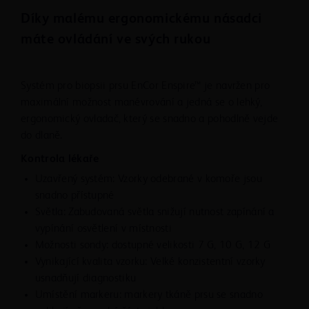
Díky malému ergonomickému násadci
máte ovládání ve svých rukou
Systém pro biopsii prsu EnCor Enspire™ je navržen pro
maximální možnost manévrování a jedná se o lehký,
ergonomický ovladač, který se snadno a pohodlně vejde
do dlaně.
Kontrola lékaře
Uzavřený systém: Vzorky odebrané v komoře jsou
snadno přístupné
Světla: Zabudovaná světla snižují nutnost zapínání a
vypínání osvětlení v místnosti
Možnosti sondy: dostupné velikosti 7 G, 10 G, 12 G
Vynikající kvalita vzorku: Velké konzistentní vzorky
usnadňují diagnostiku
Umístění markeru: markery tkáně prsu se snadno