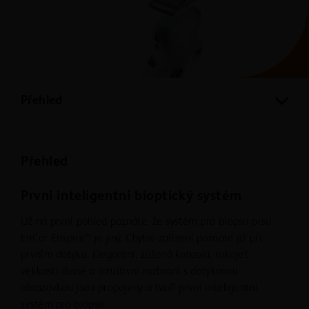
Přehled
Přehled
První inteligentní bioptický systém
Už na první pohled poznáte, že systém pro biopsii prsu
EnCor Enspire™ je jiný. Chytré zařízení poznáte již při
prvním dotyku. Elegantní, zúžená konzola, rukojeť
velikosti dlaně a intuitivní rozhraní s dotykovou
obrazovkou jsou propojeny a tvoří první inteligentní
systém pro biopsii.