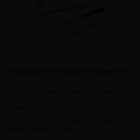
Po použití může tento produkt představovat
potenciální biologické riziko. Zacházejte s ním a
likvidujte ho v souladu s obvyklými zdravotnickými
postupy a příslušnými místními a státními zákony a
předpisy.
BEZPEČNOSTNÍ OPATŘENÍ
Vizualizace aktivity jehly v reálném čase
Zařízení smí používat pouze lékaři kvalifikovaní pro
perkutánní biopsii.
Zařízení před použitím důkladně prohlédněte
Aniž byste museli změnit svůj běžný postup, inteligentní
a ověřte si, že nebylo poškozeno. Nepoužívejte
design systému pro biopsii prsu EnCor Enspire™ vám
zjevně poškozený produkt a/nebo pokud je jehla
poskytne zpětnou vazbu na obrazovce, která vás
ohnutá.
informuje o orientaci a aktivitě jehly v reálném čase,
Systém pro biopsii prsní tkáně EnCor Enspire™ musí
abyste vždy věděli, kde se nacházíte a kam směřujete.
být umístěn co nejdále od jiných elektronických
Manuální ovládání není nutné.
zařízení tak, aby bylo minimalizováno rušení či