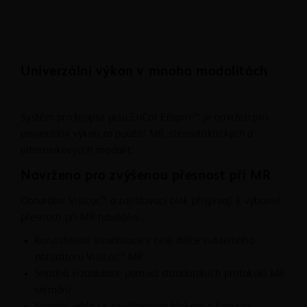
VAROVÁNÍ
Systém pro biopsii prsní tkáně EnCor Enspire™ musí
být pro bezpečnost pacienta řádně uzemněn.
Systém se dodává s napájecím kabelem
Univerzální výkon v mnoha modalitách
a zástrčkou na střídavý proud pro zdravotnická
zařízení. Napájecí kabel nepřipojujte do
prodlužovacího kabelu ani adaptérů s převodem tří-
Systém pro biopsii prsu EnCor Enspire™ je navržen pro
na dvoukolíkovou zástrčku. Toto zařízení se smí
univerzální výkon za použití MR, stereotaktických a
připojovat pouze ke zdroji napájení vybavenému
ultrazvukovýcch modalit.
ochranným uzemněním, aby se zabránilo riziku
Navrženo pro zvýšenou přesnost při MR
poranění elektrickým proudem.
Kabely musí být vedeny tak, aby se nedotýkaly
Obturátor VisiLoc™ a zajišťovací blok přispívají k výborné
dalších kabelů a minimalizovalo se vzájemné
přesnosti při MR navádění.
rušení.
Konzistentní vizualizace v celé délce viditelného
Příslušenství, které není kompatibilní se systémem
obturátoru VisiLoc™ MR
pro biopsii prsní tkáně EnCor Enspire™, může být
Snadná vizualizace pomocí standardních protokolů MR
příčinou nebezpečných situací.
snímání
Se systémem pro biopsii prsní tkáně Encor Enspire™