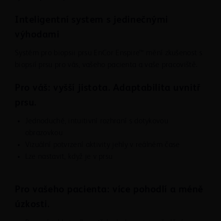
Inteligentní system s jedinečnými
výhodami
Systém pro biopsii prsu EnCor Enspire™ mění zkušenost s
biopsií prsu pro vás, vašeho pacienta a vaše pracoviště.
Pro váš: vyšší jistota. Adaptabilita uvnitř
prsu.
Jednoduché, intuitivní rozhraní s dotykovou
obrazovkou
Vizuální potvrzení aktivity jehly v reálném čase
Lze nastavit, když je v prsu
Pro vašeho pacienta: více pohodlí a méně
úzkosti.