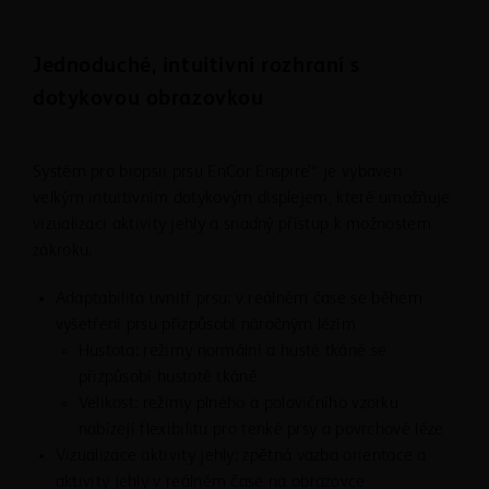
Jednoduché, intuitivní rozhraní s
dotykovou obrazovkou
Systém pro biopsii prsu EnCor Enspire™ je vybaven
velkým intuitivním dotykovým displejem, které umožňuje
vizualizaci aktivity jehly a snadný přístup k možnostem
zákroku.
Adaptabilita uvnitř prsu: v reálném čase se během
vyšetření prsu přizpůsobí náročným lézím
Hustota: režimy normální a husté tkáně se
přizpůsobí hustotě tkáně
Velikost: režimy plného a polovičního vzorku
nabízejí flexibilitu pro tenké prsy a povrchové léze
Vizualizace aktivity jehly: zpětná vazba orientace a
aktivity jehly v reálném čase na obrazovce