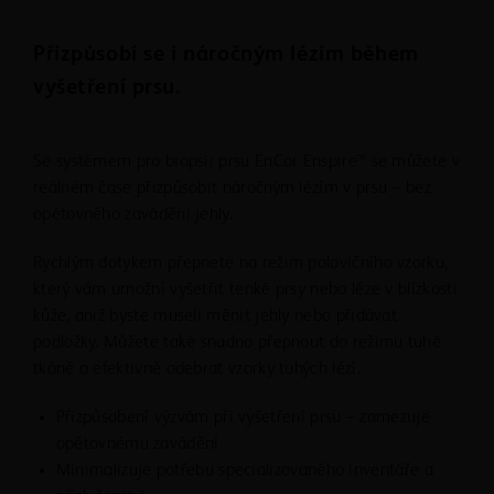
Zapojte napájecí kabel do zásuvky se správným
napětím určené pro použití ve zdravotnických
Přizpůsobí se i náročným lézím během
zařízeních. V opačném případě hrozí poškození
vyšetření prsu.
přístroje.
Pacientům s krvácivými poruchami nebo
pacientům užívajícím antikoagulační terapii může
Se systémem pro biopsii prsu EnCor Enspire™ se můžete v
hrozit zvýšené riziko komplikací.
reálném čase přizpůsobit náročným lézím v prsu – bez
Jako u každého bioptického nástroje, i zde existuje
opětovného zavádění jehly.
možnost infekce.
Biopsie prsu se musí provádět pod sonografickou
Rychlým dotykem přepnete na režim polovičního vzorku,
kontrolou pozice jehly a oblasti, ze které budou
který vám umožní vyšetřit tenké prsy nebo léze v blízkosti
vzorky odebírány; napomáhá to potlačit počet
kůže, aniž byste museli měnit jehly nebo přidávat
chybně negativních výsledků biopsie.
podložky. Můžete také snadno přepnout do režimu tuhé
Při provádění biopsie pomocí sond EnCor™ a
tkáně a efektivně odebrat vzorky tuhých lézí.
EnCor™ MR se orientace značky pro vzorek určuje
podle zvoleného způsobu vizuálního navádění. Před
Přizpůsobení výzvám při vyšetření prsu – zamezuje
zahájením operace se ujistěte, že orientace značky
opětovnému zavádění
pro vzorek je vhodná pro danou metodu vizuálního
Minimalizuje potřebu specializovaného inventáře a
navádění.