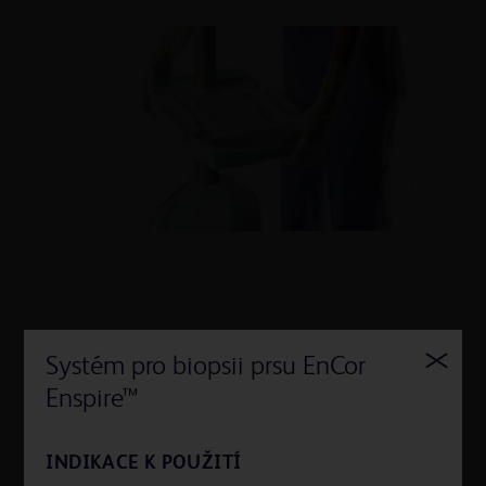
Nastavitelný zásobník a dotyková obrazovka:
Systém pro biopsii prsu EnCor
přizpůsobuje se požadavkům pracoviště.
Enspire™
INDIKACE K POUŽITÍ