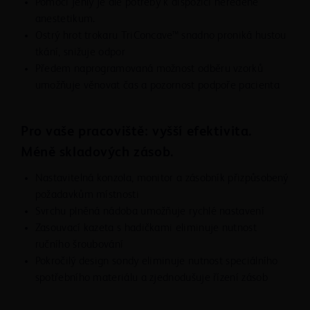
Pomocí jehly je dle potřeby k dispozici neředěné
anestetikum.
Ostrý hrot trokaru TriConcave™ snadno proniká hustou
tkání, snižuje odpor
Předem naprogramovaná možnost odběru vzorků
umožňuje věnovat čas a pozornost podpoře pacienta
Pro vaše pracoviště: vyšší efektivita.
Méně skladových zásob.
Nastavitelná konzola, monitor a zásobník přizpůsobený
požadavkům místnosti
Svrchu plněná nádoba umožňuje rychlé nastavení
Zasouvací kazeta s hadičkami eliminuje nutnost
ručního šroubování
Pokročilý design sondy eliminuje nutnost speciálního
spotřebního materiálu a zjednodušuje řízení zásob