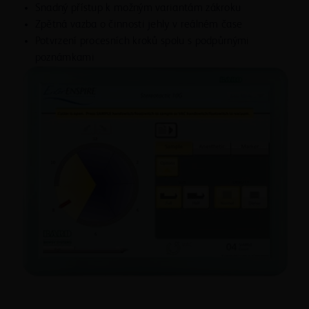
zhoršení parametrů systému EnCor Enspire™.
Snadný přístup k možným variantám zákroku
Před každým použitím zkontrolujte, zda
Zpětná vazba o činnosti jehly v reálném čase
příslušenství a kabely nevykazují praskliny, trhliny,
Potvrzení procesních kroků spolu s podpůrnými
odření nebo zda nejsou jinak poškozené. V případě
poznámkami
poškození výrobek nepoužívejte. Zanedbání této
kontroly může vést ke zranění nebo k úrazu
pacienta či obsluhy elektrickým proudem.
Pro jistotu dosažení a udržování správného
podtlaku v průběhu užívání přístroje zkontrolujte
připojení podtlakové nádoby a kazety podtlakového
vedení.
Zkontrolujte, zda víko podtlakové nádoby drží a zda
během přepravy nebo instalace přístroje nedošlo
k jeho poškození. Silně poškrábaná vakuová nádoba
může během používání prasknout.
Systém pro biopsii prsní tkáně EnCor Enspire™
nenechávejte zapnutý přes noc. Mohlo by dojít k
poškození kazety podtlakového nebo podtlakového
a proplachovacího vedení.