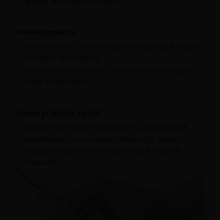
aplikují přes zadní část sjehly
Pohodlí pacienta
Tlumení bolesti: Pomocí jehly je dle potřeby k dispozici
neředěné anestetikum.
Hrot trokaru TriConcave™: ostrý hrot snižuje odpor
tkáně a diskomfort
Účinné praktické využití
Nejsou nutné žádné speciální jehly: zjednodušené
objednávání a minimalizace skladových zásob
Nasazení jehly: jehly se snadno nasadí a urychlí
nastavení