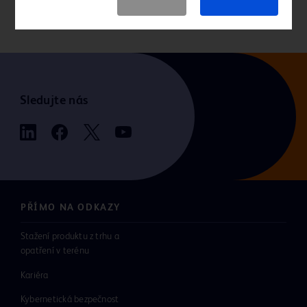
Sledujte nás
PŘÍMO NA ODKAZY
Stažení produktu z trhu a
opatření v terénu
Kariéra
Kybernetická bezpečnost