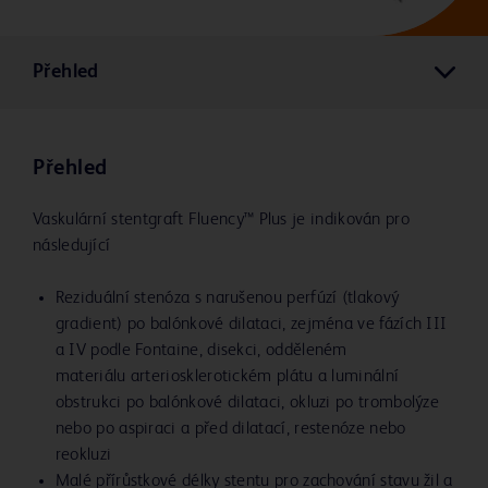
Přehled
Přehled
Vaskulární stentgraft Fluency™ Plus je indikován pro
následující
Reziduální stenóza s narušenou perfúzí (tlakový
gradient) po balónkové dilataci, zejména ve fázích III
a IV podle Fontaine, disekci, odděleném
materiálu arteriosklerotickém plátu a luminální
obstrukci po balónkové dilataci, okluzi po trombolýze
nebo po aspiraci a před dilatací, restenóze nebo
reokluzi
Malé přírůstkové délky stentu pro zachování stavu žil a