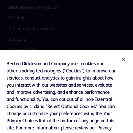
Elektronické pokyny k užívání
Investoři
Inkluze, diverzita a rovnost
Literatura
Naše společnost
Etika a dodržování předpisů
Becton Dickinson and Company uses cookies and
other tracking technologies (“Cookies”) to improve our
Podpora
services, conduct analytics to gain insights about how
you interact with our websites and services, evaluate
and improve advertising, and enhance performance
Kontaktujte nás
and functionality. You can opt out of all non-Essential
Předvolby souborů cookie
Cookies by clicking “Reject Optional Cookies.” You can
change or customize your preferences using the Your
Soukromí
Privacy Choices link at the bottom of any page on this
Podmínky použití
site. For more information, please review our Privacy