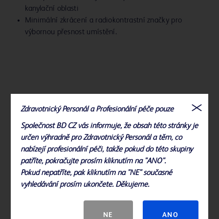
kanylační oblasti
Minimální zkrácení a radiokontrastní značky pro
výbornou přesnost umístění.
Literatura
Zdravotnický Personál a Profesionální péče pouze
*Centrální žíly = podklíčková žíla a brachiocefalická žíla
Společnost BD CZ vás informuje, že obsah této stránky je
určen výhradně pro Zdravotnický Personál a těm, co
Indikace použití, kontraindikace, varování, bezpečnostní opatření,
nabízejí profesionální péči, takže pokud do této skupiny
komplikace, nežádoucí účinky a podrobné bezpečnostní informace
patříte, pokračujte prosím kliknutím na "ANO".
naleznete v návodu k použití.
Pokud nepatříte, pak kliknutím na "NE" současné
vyhledávání prosím ukončete. Děkujeme.
NE
ANO