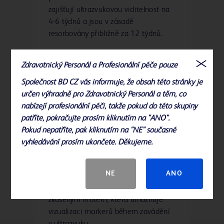
zajišťují ultrazvukovou viditelnost na
4-6 týdnů a jsou v zásadě
resorbovány přibližně za 12 týdnů.
Zdravotnický Personál a Profesionální péče pouze
Společnost BD CZ vás informuje, že obsah této stránky je
Vynikající přesnost a
určen výhradně pro Zdravotnický Personál a těm, co
nabízejí profesionální péči, takže pokud do této skupiny
viditelnost
patříte, pokračujte prosím kliknutím na "ANO".
Značkovač prsní tkáně Gel Mark
Pokud nepatříte, pak kliknutím na "NE" současné
UltraCor™ aplikuje 4 pelety z kyseliny
vyhledávání prosím ukončete. Děkujeme.
polymléčné/kyseliny polyglykolové
(PLA/PGA) s radiokontrastní značkou
NE
ANO
v distální poloze. Tento pevný jehlový
aplikátor je vybaven 14G jehlou se
zkoseným hrotem, která umožňuje
vizualizaci markerů během zavádění
v ultrazvuku.