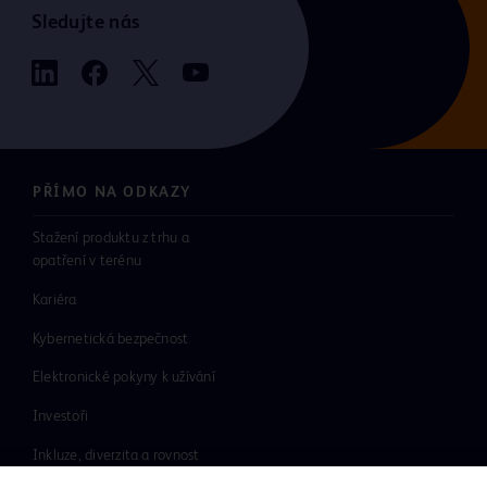
Sledujte nás
PŘÍMO NA ODKAZY
Stažení produktu z trhu a
opatření v terénu
Kariéra
Kybernetická bezpečnost
Elektronické pokyny k užívání
Investoři
Inkluze, diverzita a rovnost