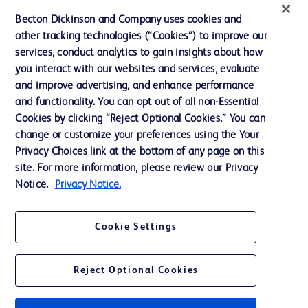
Literatura
Becton Dickinson and Company uses cookies and
Naše společnost
other tracking technologies (“Cookies”) to improve our
services, conduct analytics to gain insights about how
Etika a dodržování předpisů
you interact with our websites and services, evaluate
Podpora
and improve advertising, and enhance performance
and functionality. You can opt out of all non-Essential
Cookies by clicking “Reject Optional Cookies.” You can
Kontaktujte nás
change or customize your preferences using the Your
Privacy Choices link at the bottom of any page on this
Předvolby souborů cookie
site. For more information, please review our Privacy
Soukromí
Notice.
Privacy Notice.
Podmínky použití
Cookie Settings
Reject Optional Cookies
© 2024 BD. Všechna práva vyhrazena. BD a logo BD jsou ochranné známky
společnosti Becton, Dickinson and Company. Všechny ostatní ochranné