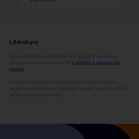
Literatura
Pro více informací o objednávání a kompatibilitě pro všechny
markery prsní tkáně pro biopsii BD
si stáhněte si objednací list
markerů
.
Informace o indikacích, kontraindikacích, rizicích, varováních,
bezpečnostních opatřeních a pokynech k použití najdete na štítcích
výrobku a v příbalovém letáku.