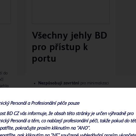
Všechny jehly BD
pro přístup k
portu
tí do
čí
Nezpůsobují zavrtání
pro minimalizaci
jehla
poškození portové přepážky
ým
Nabídka volitelného místa vpichu do
je
tvaru „Y“
pro sekundární přístup
nický Personál a Profesionální péče pouze
pro
Jsou k dispozici v
různých délkách a
 jehly
ost BD CZ vás informuje, že obsah této stránky je určen výhradně pro
rozměrech
ický Personál a těm, co nabízejí profesionální péči, takže pokud do té
patříte, pokračujte prosím kliknutím na "ANO".
epatříte, pak kliknutím na "NE" současné vyhledávání prosím ukončete