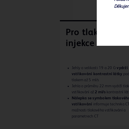
Děkuje
Pro tlakové
injekce
Jehly o velikosti 19 a 20 G
vydrží
vstřikování kontrastní látky
po
tlakem až 5 ml/s
Jehla o průměru 22 mm vydrží tla
vstřikování až
2 ml/s
kontrastní lá
Nálepka se symbolem tlakovéh
vstřikování
informuje technika C
možnosti tlakového vstřikování a
parametrech CT