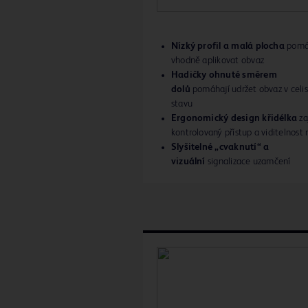
Nízký profil a malá plocha
pomá
vhodně aplikovat obvaz
Hadičky ohnuté směrem
dolů
pomáhají udržet obvaz v celi
stavu
Ergonomický design křidélka
za
kontrolovaný přístup a viditelnost 
Slyšitelné „cvaknutí“ a
vizuální
signalizace uzamčení