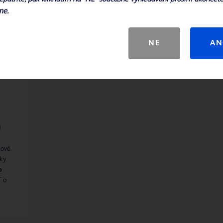
me.
NE
AN
d
kové
tky
o
T o