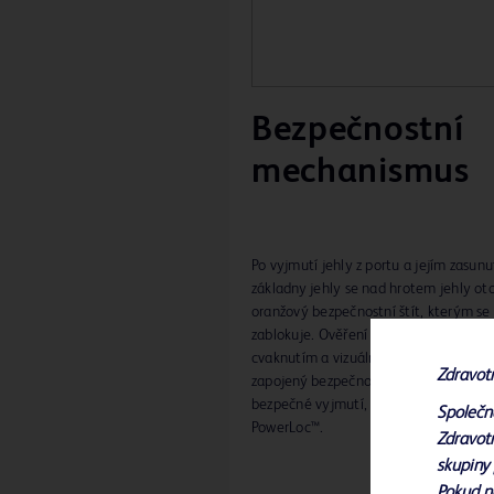
Bezpečnostní
mechanismus
Po vyjmutí jehly z portu a jejím zasunu
základny jehly se nad hrotem jehly oto
oranžový bezpečnostní štít, kterým se 
zablokuje. Ověření hmatem, slyšiteln
cvaknutím a vizuálním potvrzením, že 
Zdravot
zapojený bezpečnostní mechanismus 
bezpečné vyjmutí, přepravu a likvidaci
Společn
PowerLoc™.
Zdravotn
skupiny 
Pokud n