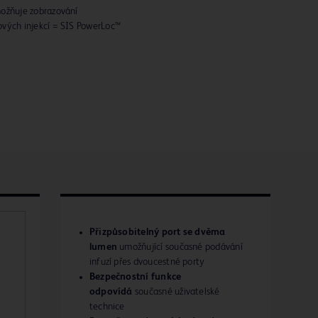
možňuje zobrazování
ových injekcí = SIS PowerLoc™
Přizpůsobitelný port se dvěma
lumen
umožňující současné podávání
infuzí přes dvoucestné porty
Bezpečnostní funkce
odpovídá
současné uživatelské
technice