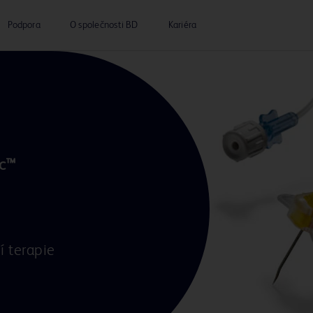
Podpora
O společnosti BD
Kariéra
c™

í terapie