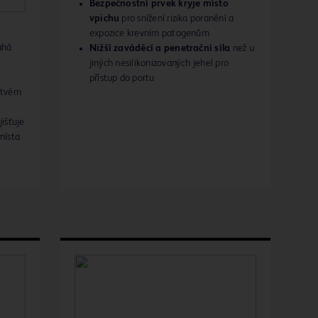
Bezpečnostní prvek kryje místo
vpichu
pro snížení rizika poranění a
expozice krevním patogenům
há
Nižší zaváděcí a penetrační síla
než u
jiných nesilikonizovaných jehel pro
přístup do portu
stvém
jišťuje
místa