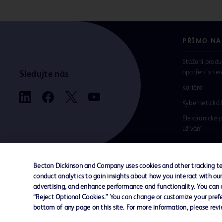
PŘÍMO NA
Stažení produ
opatření v te
Sledujte nás
Kariéra
Kybernetická
Elektronické 
užívání
Becton Dickinson and Company uses cookies and other tracking tec
conduct analytics to gain insights about how you interact with ou
Kontaktujte nás
Předvolby souborů cookie
Souk
advertising, and enhance performance and functionality. You can op
“Reject Optional Cookies.” You can change or customize your prefe
bottom of any page on this site. For more information, please rev
© 2024 BD. Všechna práva vyhrazena. BD a 