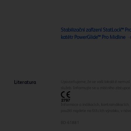
Stabilizační zařízení StatLock™ Pr
katétr PowerGlide™ Pro Midline
Upozorňujeme, že ve vaší lokalitě nemusí 
Literatura
služeb. Informujte se u místního zástupce
Informace o indikacích, kontraindikacích,
použití najdete na štítcích výrobku, v náv
BD-61881