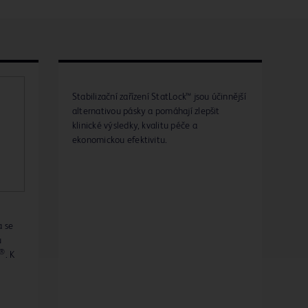
Stabilizační zařízení StatLock™ jsou účinnější
alternativou pásky a pomáhají zlepšit
klinické výsledky, kvalitu péče a
ekonomickou efektivitu.
a se
u
®
. K