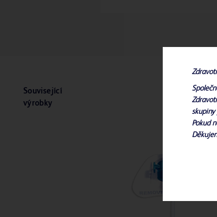
Zdravot
Společn
Související
Zdravotn
výrobky
skupiny 
Pokud n
Děkuje