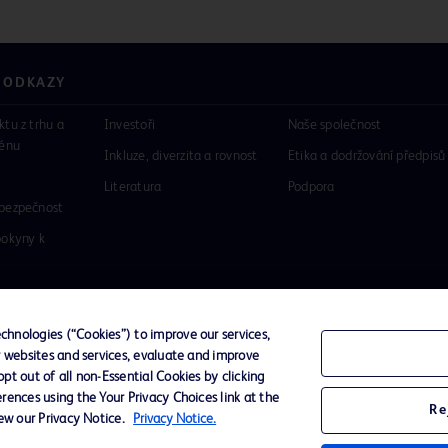
 ODKAZY
ktu z trhu a
Investoři
Naše společnost
rénu
Inkluze, diverzita a rovnost
Etika a dodržování předpisů
Literatura
Podpora
 bezpečnost
pokyny k
hnologies (“Cookies”) to improve our services,
r websites and services, evaluate and improve
romí
Podmínky použití
t out of all non-Essential Cookies by clicking
rences using the Your Privacy Choices link at the
Re
iew our Privacy Notice.
Privacy Notice.
logo BD