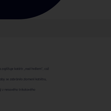
a zajišťuje katétr „nad hrdlem“, což
 aby se zabránilo zlomení katétru,
 z nesavého trikotového