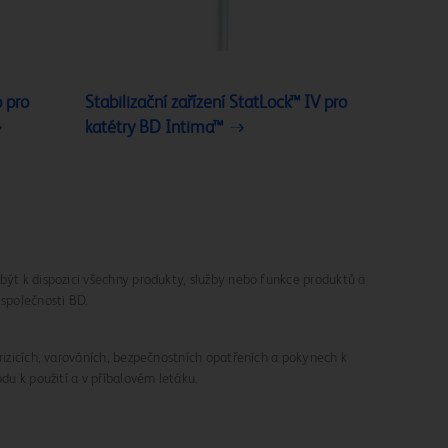
o pro
Stabilizační zařízení StatLock™ IV pro
katétry BD Intima™
být k dispozici všechny produkty, služby nebo funkce produktů a
 společnosti BD.
 rizicích, varováních, bezpečnostních opatřeních a pokynech k
odu k použití a v příbalovém letáku.