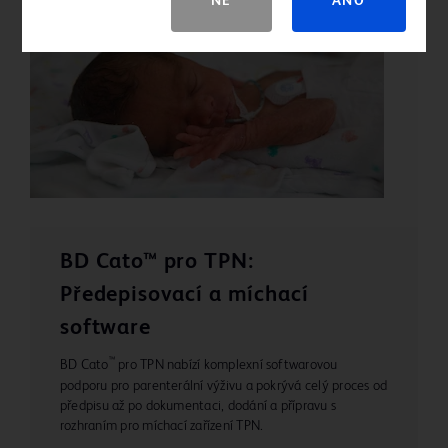
NE
ANO
BD Cato™ pro TPN:
Předepisovací a míchací
software
™
BD Cato
pro TPN nabízí komplexní softwarovou
podporu pro parenterální výživu a pokrývá celý proces od
předpisu až po dokumentaci, dodání a přípravu s
rozhraním pro míchací zařízení TPN.