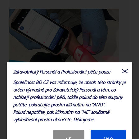
Zdravotnický Personál a Profesionální péče pouze
BD Cato™ ReadyMed
Společnost BD CZ vás informuje, že obsah této stránky je
určen výhradně pro Zdravotnický Personál a těm, co
Digitální řešení podávání léků s čárovými kódy pomáhá
nabízejí profesionální péči, takže pokud do této skupiny
nemocnicím dodržovat předpisy týkající se podávání
patříte, pokračujte prosím kliknutím na "ANO".
léků.
Pokud nepatříte, pak kliknutím na "NE" současné
vyhledávání prosím ukončete. Děkujeme.
Další informace