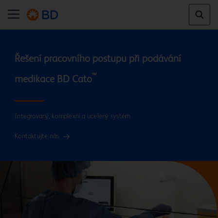
Řešení pracovního postupu při podávání 
™
medikace BD Cato
Integrovaný, komplexní a ucelený systém
Kontaktujte nás