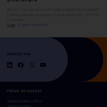
™
BD Cato
Prescribe (verze 2.49 a vyšší) je zdravotnický prostředek
a splňuje požadavky na označení CE podle nařízení (EU) 2017/745
a je označen
CE podle nařízení (EU)
Sledujte nás
PŘÍMO NA ODKAZY
Stažení produktu z trhu a
opatření v terénu