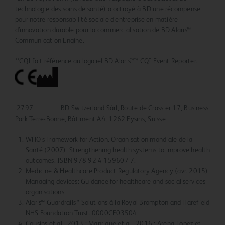
technologie des soins de santé) a octroyé à BD une récompense
pour notre responsabilité sociale d’entreprise en matière
d’innovation durable pour la commercialisation de BD Alaris™
Communication Engine.
**CQI fait référence au logiciel BD Alaris™™ CQI Event Reporter.
2797 BD Switzerland Sàrl, Route de Crassier 17, Business
Park Terre-Bonne, Bâtiment A4, 1262 Eysins, Suisse
WHO’s Framework for Action. Organisation mondiale de la
Santé (2007). Strengthening health systems to improve health
outcomes. ISBN 978 92 4 159607 7.
Medicine & Healthcare Product Regulatory Agency (avr. 2015)
Managing devices: Guidance for healthcare and social services
organisations.
Alaris™ Guardrails™ Solutions à la Royal Brompton and Harefield
NHS Foundation Trust. 0000CF03504.
Cousins et al., 2013 ; Manrique et al., 2016 ; Arena-Lopez et