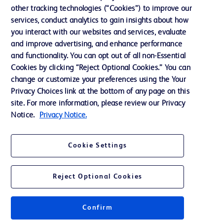
Notre entreprise
other tracking technologies (“Cookies”) to improve our
services, conduct analytics to gain insights about how
Éthique et conformité
you interact with our websites and services, evaluate
Assistance
and improve advertising, and enhance performance
and functionality. You can opt out of all non-Essential
Cookies by clicking “Reject Optional Cookies.” You can
Nous contacter
change or customize your preferences using the Your
Privacy Choices link at the bottom of any page on this
Préférences en matière de cookies
site. For more information, please review our Privacy
Confidentialité
Notice.
Privacy Notice.
Conditions d’utilisation
Cookie Settings
Accessibilité du site Web
Reject Optional Cookies
Confirm
© 2026 BD. Tous droits réservés. BD et le logo de BD sont des marques
commerciales de Becton, Dickinson and Company. Toutes les autres