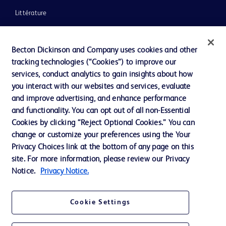
Littérature
Actualités, médias et blogs
Notre entreprise
Becton Dickinson and Company uses cookies and other
tracking technologies (“Cookies”) to improve our
Éthique et conformité
services, conduct analytics to gain insights about how
Assistance
you interact with our websites and services, evaluate
and improve advertising, and enhance performance
and functionality. You can opt out of all non-Essential
Cookies by clicking “Reject Optional Cookies.” You can
Nous contacter
change or customize your preferences using the Your
Préférences en matière de cookies
Privacy Choices link at the bottom of any page on this
site. For more information, please review our Privacy
Confidentialité
Notice.
Privacy Notice.
Conditions d’utilisation
Accessibilité du site Web
Cookie Settings