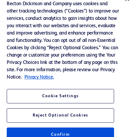
Becton Dickinson and Company uses cookies and
Notre entreprise
other tracking technologies (“Cookies”) to improve our
services, conduct analytics to gain insights about how
Éthique et conformité
you interact with our websites and services, evaluate
Assistance
and improve advertising, and enhance performance
and functionality. You can opt out of all non-Essential
Cookies by clicking “Reject Optional Cookies.” You can
Nous contacter
change or customize your preferences using the Your
Privacy Choices link at the bottom of any page on this
Préférences en matière de cookies
site. For more information, please review our Privacy
Confidentialité
Notice.
Privacy Notice.
Conditions d’utilisation
Cookie Settings
Accessibilité du site Web
Reject Optional Cookies
Confirm
© 2026 BD. Tous droits réservés. BD et le logo de BD sont des marques