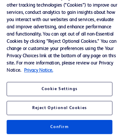
Notre entreprise
other tracking technologies (“Cookies”) to improve our
services, conduct analytics to gain insights about how
Éthique et conformité
you interact with our websites and services, evaluate
Assistance
and improve advertising, and enhance performance
and functionality. You can opt out of all non-Essential
Cookies by clicking “Reject Optional Cookies.” You can
Nous contacter
change or customize your preferences using the Your
Privacy Choices link at the bottom of any page on this
Préférences en matière de cookies
site. For more information, please review our Privacy
Confidentialité
Notice.
Privacy Notice.
Conditions d’utilisation
Cookie Settings
Accessibilité du site Web
Reject Optional Cookies
Confirm
© 2026 BD. Tous droits réservés. BD et le logo de BD sont des marques
commerciales de Becton, Dickinson and Company. Toutes les autres