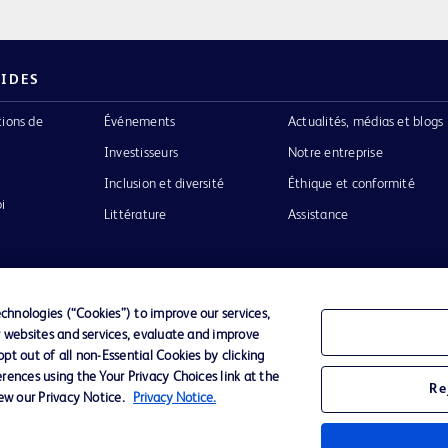
PIDES
tions de
Événements
Actualités, médias et blogs
Investisseurs
Notre entreprise
Inclusion et diversité
Éthique et conformité
i
Littérature
Assistance
hnologies (“Cookies”) to improve our services,
r websites and services, evaluate and improve
Confidentialité
Conditions d’utilisation
Accessibilit
t out of all non-Essential Cookies by clicking
rences using the Your Privacy Choices link at the
Re
iew our Privacy Notice.
Privacy Notice.
o de BD
ckinson