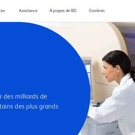
ces
Assistance
À propos de BD
Carrières
 des milliards de
tains des plus grands