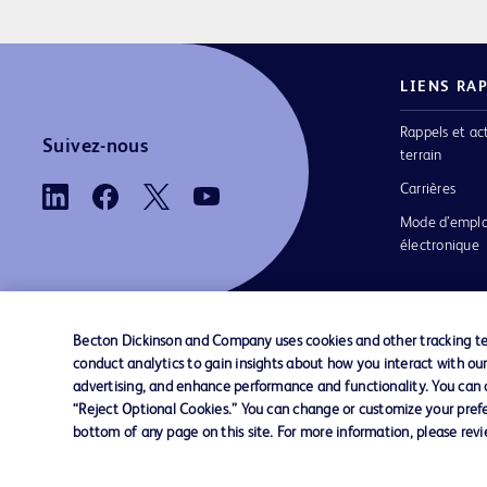
LIENS RA
Rappels et ac
Suivez-nous
terrain
Carrières
Mode d’emplo
électronique
Becton Dickinson and Company uses cookies and other tracking tec
conduct analytics to gain insights about how you interact with ou
Nous contacter
Préférences en matière de cookies
advertising, and enhance performance and functionality. You can op
“Reject Optional Cookies.” You can change or customize your prefe
bottom of any page on this site. For more information, please rev
© 2026 BD. Tous droits réservés. BD et le log
sont des marques commerciales de Becton, Di