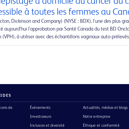
dépistage à domicile du cancer du c
essible à toutes les femmes au Ca
cton, Dickinson and Company) (NYSE : BDX), l'une des plus gr
é aujourd'hui l'approbation par Santé Canada du test BD Oncla
(VPH), à utiliser avec des échantillons vaginaux auto-prélevés
PIDES
tions de
Événements
Actualités, médias et blogs
Investisseurs
Notre entreprise
Inclusion et diversité
Éthique et conformité