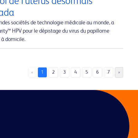
ol de l’utérus désormais
nada
andes sociétés de technologie médicale au monde, a
rity™ HPV pour le dépistage du virus du papillome
 à domicile.
‹
1
2
3
4
5
6
7
›