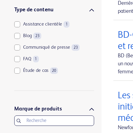
Derriè
Urologie et santé des reins
1
Type de contenu
patient
Assistance clientèle
1
BD-
Blog
23
et 
Communiqué de presse
23
BD (Be
FAQ
1
un nouv
Étude de cas
20
femmes
Les
init
Marque de produits
méd
Newfou