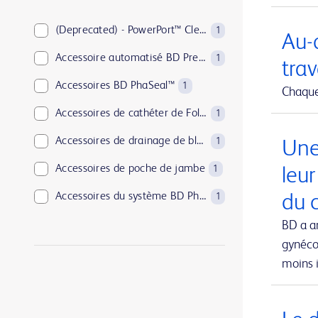
BD PosiFlush™
1
BD Pyxis™
(Deprecated) - PowerPort™ ClearVUE™ Slim Implantable Port
18
1
Au-d
BD Rowa™
Accessoire automatisé BD PrepMate™
1
1
trav
BD SurePath™
Accessoires BD PhaSeal™
1
1
Chaque 
BD Synapsys™
Accessoires de cathéter de Foley
1
1
BD Vacutainer®
Accessoires de drainage de blessure
1
1
Une
BD Viper™
Accessoires de poche de jambe
1
1
leu
EnCor™
Accessoires du système BD Phoenix™
du c
1
1
PureWick™
Adjuvants BD
BD a a
2
1
gynécol
SmartSite™
Agent hémostatique absorbable Arista™
1
1
moins i
UltraCor™ Twirl™
Aiguille BD Eclipse™
1
1
Aiguille coaxiale jetable pour biopsie TruGuide™
1