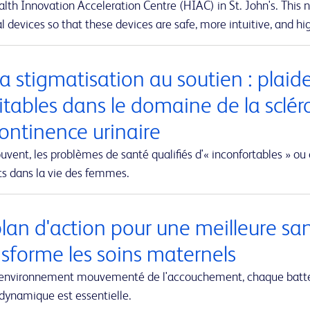
lth Innovation Acceleration Centre (HIAC) in St. John's. This ne
 devices so that these devices are safe, more intuitive, and hig
a stigmatisation au soutien : plaid
itables dans le domaine de la sclér
continence urinaire
uvent, les problèmes de santé qualifiés d'« inconfortables » ou 
ts dans la vie des femmes.
plan d'action pour une meilleure sa
nsforme les soins maternels
'environnement mouvementé de l'accouchement, chaque battem
dynamique est essentielle.