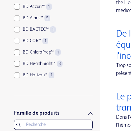
the Hea
BD Accuri™
1
medical
BD Alaris™
5
BD BACTEC™
1
De l
BD COR™
1
équ
BD ChloraPrep™
1
l'in
BD HealthSight™
3
Trop so
présen
BD Horizon™
1
BD Kiestra™
2
Le 
BD LSRFortessa™
1
tra
BD MAX™
1
Famille de produits
Dans l
BD Parata™
1
l'hémo