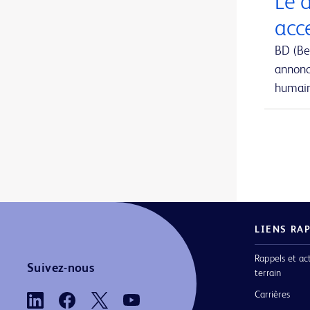
Le 
Aiguille de prélèvement de moelle osseuse Jamshidi Evolve™
1
acc
Aiguille de prélèvement sanguin BD Vacutainer® Eclipse™
1
BD (Be
annonc
Aiguille hypodermique BD SafetyGlide™ avec protection
1
humain 
Aiguille pour implant BrachyStar™ FastFill™
1
Aiguille pour implants en grains
1
Aiguilles BD Nokor™ Filter et Admix
1
Aiguilles FNA
1
Aiguilles Jamshidi™ à poignée en T
1
LIENS RA
Aiguilles conventionnelles
1
Rappels et ac
Aiguilles d’aspiration de moelle osseuse sternale iliaque Illinois
1
Suivez-nous
terrain
Aiguilles d’aspiration et biopsie de moelle osseuse Jamshidi™ originales
1
Carrières