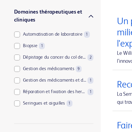
Domaines thérapeutiques et
Un 
cliniques
mili
Automatisation de laboratoire
1
l'ex
Biopsie
1
Le Will
Dépistage du cancer du col de l’utérus
2
l’inno
Gestion des médicaments
9
Gestion des médicaments et de l’approvisionnement
1
Reco
Réparation et fixation des hernies
1
La Sem
qui tra
Seringues et aiguilles
1
Soins à domicile
1
Fair
Solutions de mise au rebut des objets tranchants
1