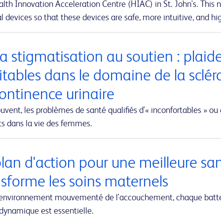
lth Innovation Acceleration Centre (HIAC) in St. John's. This ne
 devices so that these devices are safe, more intuitive, and hig
a stigmatisation au soutien : plaid
itables dans le domaine de la sclér
continence urinaire
uvent, les problèmes de santé qualifiés d'« inconfortables » ou 
ts dans la vie des femmes.
plan d'action pour une meilleure sa
nsforme les soins maternels
'environnement mouvementé de l'accouchement, chaque battem
dynamique est essentielle.