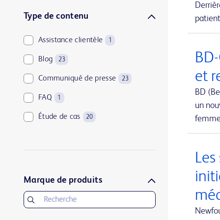
Derriè
Urologie et santé des reins
1
Type de contenu
patient
Assistance clientèle
1
BD-
Blog
23
et 
Communiqué de presse
23
BD (Be
FAQ
1
un nouv
Étude de cas
20
femmes
Les
init
Marque de produits
méd
Newfou