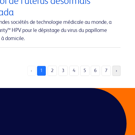
ol de l’utérus désormais
nada
andes sociétés de technologie médicale au monde, a
rity™ HPV pour le dépistage du virus du papillome
 à domicile.
‹
1
2
3
4
5
6
7
›