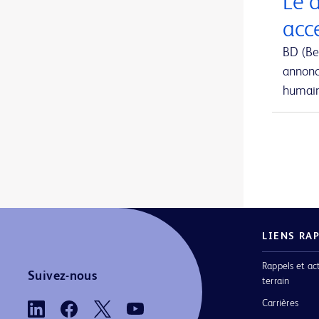
Le 
Aiguille de prélèvement de moelle osseuse Jamshidi Evolve™
1
acc
Aiguille de prélèvement sanguin BD Vacutainer® Eclipse™
1
BD (Be
annonc
Aiguille hypodermique BD SafetyGlide™ avec protection
1
humain 
Aiguille pour implant BrachyStar™ FastFill™
1
Aiguille pour implants en grains
1
Aiguilles BD Nokor™ Filter et Admix
1
Aiguilles FNA
1
Aiguilles Jamshidi™ à poignée en T
1
LIENS RA
Aiguilles conventionnelles
1
Rappels et ac
Aiguilles d’aspiration de moelle osseuse sternale iliaque Illinois
1
Suivez-nous
terrain
Aiguilles d’aspiration et biopsie de moelle osseuse Jamshidi™ originales
1
Carrières