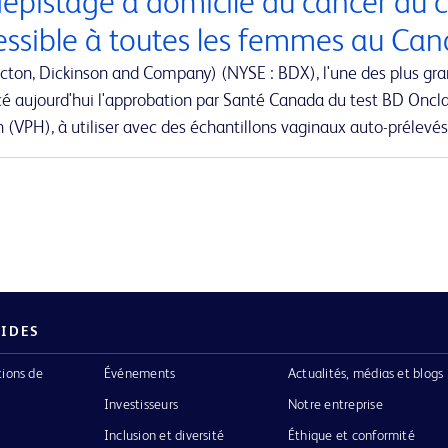
dépistage à domicile du cancer du c
essible à toutes les femmes au Ca
cton, Dickinson and Company) (NYSE : BDX), l'une des plus gr
é aujourd'hui l'approbation par Santé Canada du test BD Oncla
(VPH), à utiliser avec des échantillons vaginaux auto-prélevés
PIDES
tions de
Événements
Actualités, médias et blogs
Investisseurs
Notre entreprise
Inclusion et diversité
Éthique et conformité