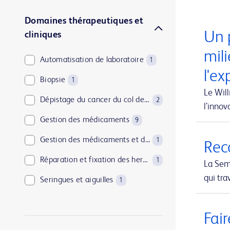
Domaines thérapeutiques et
Un 
cliniques
mili
Automatisation de laboratoire
1
l'ex
Biopsie
1
Le Will
Dépistage du cancer du col de l’utérus
2
l’inno
Gestion des médicaments
9
Gestion des médicaments et de l’approvisionnement
1
Reco
Réparation et fixation des hernies
1
La Sem
qui tra
Seringues et aiguilles
1
Soins à domicile
1
Fair
Solutions de mise au rebut des objets tranchants
1