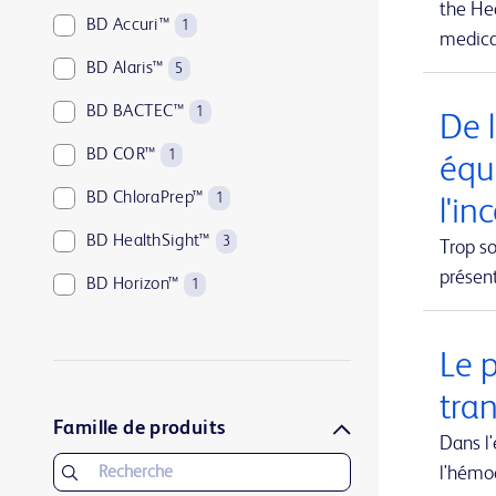
the Hea
BD Accuri™
1
medical
BD Alaris™
5
BD BACTEC™
1
De l
BD COR™
1
équ
BD ChloraPrep™
1
l'in
BD HealthSight™
3
Trop so
présen
BD Horizon™
1
BD Kiestra™
2
Le 
BD LSRFortessa™
1
tra
BD MAX™
1
Famille de produits
Dans l
BD Parata™
1
l'hémo