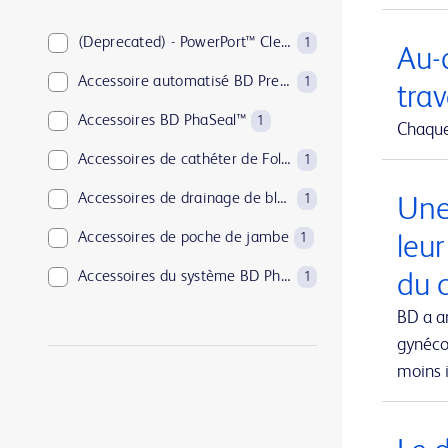
BD PosiFlush™
1
BD Pyxis™
(Deprecated) - PowerPort™ ClearVUE™ Slim Implantable Port
18
1
Au-d
BD Rowa™
Accessoire automatisé BD PrepMate™
1
1
trav
BD SurePath™
Accessoires BD PhaSeal™
1
1
Chaque 
BD Synapsys™
Accessoires de cathéter de Foley
1
1
BD Vacutainer®
Accessoires de drainage de blessure
1
1
Une
BD Viper™
Accessoires de poche de jambe
1
1
leu
EnCor™
Accessoires du système BD Phoenix™
du c
1
1
PureWick™
Adjuvants BD
BD a a
2
1
gynécol
SmartSite™
Agent hémostatique absorbable Arista™
1
1
moins i
UltraCor™ Twirl™
Aiguille BD Eclipse™
1
1
Aiguille coaxiale jetable pour biopsie TruGuide™
1