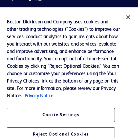
뉴스, 미디어 및 블로그
회사 소개
Becton Dickinson and Company uses cookies and
other tracking technologies (“Cookies”) to improve our
윤리 및 준법
services, conduct analytics to gain insights about how
지원
you interact with our websites and services, evaluate
and improve advertising, and enhance performance
and functionality. You can opt out of all non-Essential
Cookies by clicking “Reject Optional Cookies.” You can
당사로 문의하기
change or customize your preferences using the Your
쿠키 기본 설정
Privacy Choices link at the bottom of any page on this
site. For more information, please review our Privacy
개인정보
Notice.
Privacy Notice.
이용 약관
개인정보처리방침
Cookie Settings
웹사이트 접근성
Reject Optional Cookies