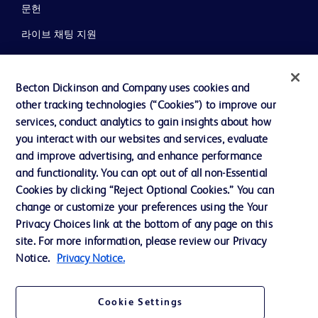
문헌
라이브 채팅 지원
뉴스, 미디어 및 블로그
회사 소개
Becton Dickinson and Company uses cookies and
other tracking technologies (“Cookies”) to improve our
윤리 및 준법
services, conduct analytics to gain insights about how
지원
you interact with our websites and services, evaluate
and improve advertising, and enhance performance
and functionality. You can opt out of all non-Essential
Cookies by clicking “Reject Optional Cookies.” You can
당사로 문의하기
change or customize your preferences using the Your
쿠키 기본 설정
Privacy Choices link at the bottom of any page on this
site. For more information, please review our Privacy
개인정보
Notice.
Privacy Notice.
이용 약관
개인정보처리방침
Cookie Settings