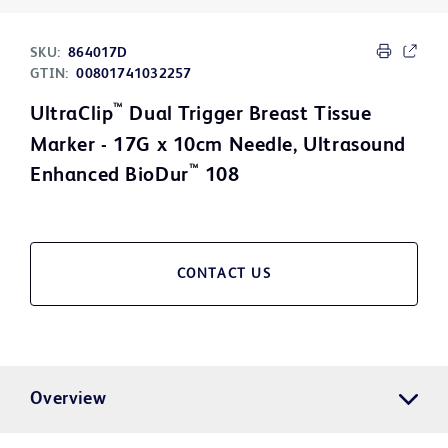
SKU:
864017D
GTIN:
00801741032257
™
UltraClip
Dual Trigger Breast Tissue
Marker - 17G x 10cm Needle, Ultrasound
™
Enhanced BioDur
108
CONTACT US
Overview