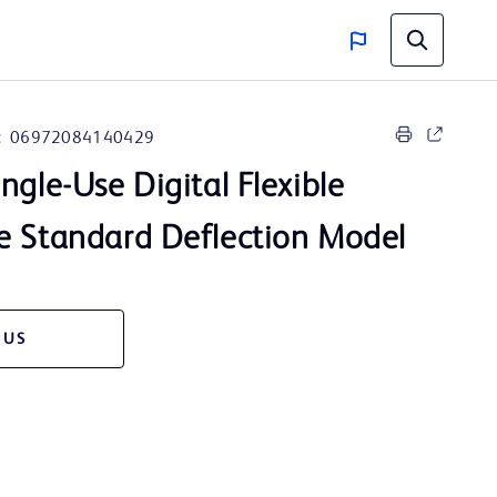
:
06972084140429
ngle-Use Digital Flexible
e Standard Deflection Model
 US