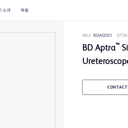
D 소개
채용
SKU:
BDASD01
GTIN
™
BD Aptra
Si
Ureteroscop
CONTACT