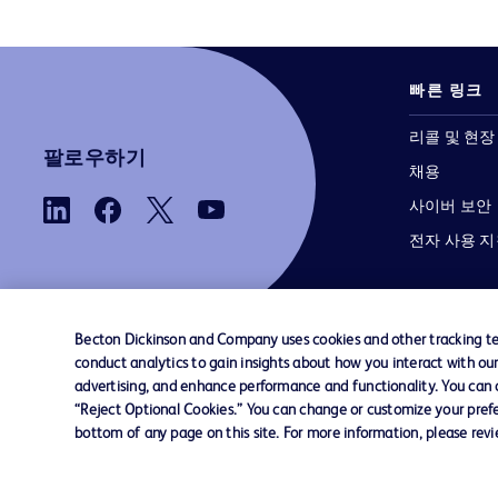
빠른 링크
리콜 및 현장
팔로우하기
채용
사이버 보안
전자 사용 
Becton Dickinson and Company uses cookies and other tracking tec
conduct analytics to gain insights about how you interact with ou
advertising, and enhance performance and functionality. You can op
당사로 문의하기
쿠키 기본 설정
개인정보
“Reject Optional Cookies.” You can change or customize your prefe
bottom of any page on this site. For more information, please rev
© 2026 BD. 모든 권리 보유. BD와 BD 로고는 
Dickinson and Company의 상표입니다. 기