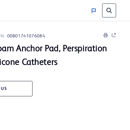
IN:
00801741076084
Foam Anchor Pad, Perspiration
ilicone Catheters
 US