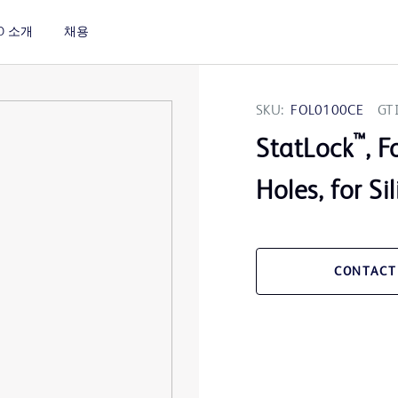
D 소개
채용
SKU:
FOL0100CE
GT
™
StatLock
, 
Holes, for S
CONTACT