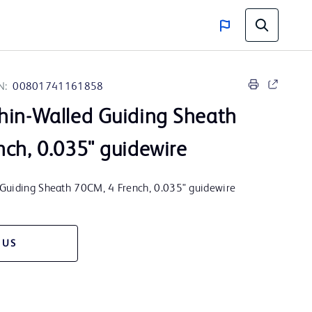
N:
00801741161858
hin-Walled Guiding Sheath
nch, 0.035" guidewire
Guiding Sheath 70CM, 4 French, 0.035" guidewire
 US