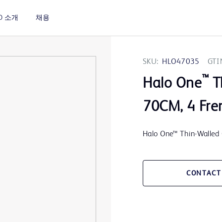
D 소개
채용
SKU:
HLO47035
GTI
™
Halo One
T
70CM, 4 Fre
Halo One™ Thin-Walled 
CONTACT