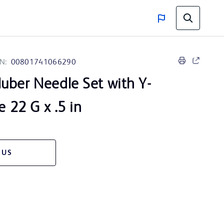
N:
00801741066290
uber Needle Set with Y-
e 22 G x .5 in
 US