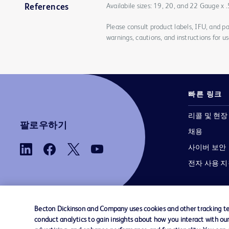
Availabile sizes: 19, 20, and 22 Gauge x .
References
Please consult product labels, IFU, and pa
warnings, cautions, and instructions for us
빠른 링크
리콜 및 현장
팔로우하기
채용
사이버 보안
전자 사용 
Becton Dickinson and Company uses cookies and other tracking tec
conduct analytics to gain insights about how you interact with ou