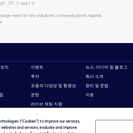
50", .75", 1" and 1.5"
ckage inserts for any indications, contraindications, hazards,
e.
 조치
이벤트
뉴스, 미디어 및 블로그
투자
회사 소개
포용과 다양성 및 형평성
윤리 및 준법
지침
문헌
지원
라이브 채팅 지원
hnologies (“Cookies”) to improve our services,
r websites and services, evaluate and improve