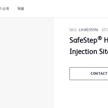
D 소개
채용
SKU:
LH-0035YN
GTI
®
SafeStep
H
Injection Sit
CONTACT