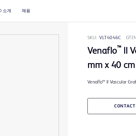
D 소개
채용
SKU:
VLT4046C
GTIN
™
Venaflo
ll 
mm x 40 cm
Venaflo™ ll Vascular Gr
CONTACT