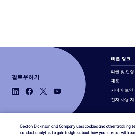
빠른 링크
리콜 및 현장
팔로우하기
채용
사이버 보안
전자 사용 
Becton Dickinson and Company uses cookies and other tracking tec
conduct analytics to gain insights about how you interact with ou