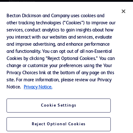
Nossa empresa
Ética e Compliance
Becton Dickinson and Company uses cookies and
other tracking technologies (“Cookies”) to improve our
Suporte
services, conduct analytics to gain insights about how
you interact with our websites and services, evaluate
and improve advertising, and enhance performance
Fale conosco
and functionality. You can opt out of all non-Essential
Preferências de cookies
Cookies by clicking “Reject Optional Cookies.” You can
change or customize your preferences using the Your
Privacidade
Privacy Choices link at the bottom of any page on this
Termos de uso
site. For more information, please review our Privacy
Notice.
Privacy Notice.
Cookie Settings
© 2026 BD. Todos os direitos reservados. BD e o logotipo BD são marcas
comerciais da Becton, Dickinson and Company. Todas as outras marcas
Reject Optional Cookies
comerciais pertencem a seus respectivos donos.