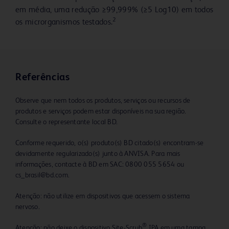
em média, uma redução ≥99,999% (≥5 Log10) em todos
2
os microrganismos testados.
Referências
Observe que nem todos os produtos, serviços ou recursos de
produtos e serviços podem estar disponíveis na sua região.
Consulte o representante local BD.
Conforme requerido, o(s) produto(s) BD citado(s) encontram-se
devidamente regularizado(s) junto à ANVISA. Para mais
informações, contacte à BD em SAC: 0800 055 5654 ou
cs_brasil@bd.com.
Atenção: não utilize em dispositivos que acessem o sistema
nervoso.
®
Atenção: não deixe o dispositivo Site-Scrub
IPA em uma tampa