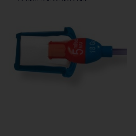
em hubs e conectores luer fêmea.