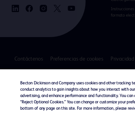
Instrucciones
formato elect
Contáctenos
Preferencias de cookies
Privacidad
2025 BD. Todos los derechos reservados. BD y
Becton Dickinson and Company uses cookies and other tracking tec
logotipo son marcas registradas de Becton, Di
conduct analytics to gain insights about how you interact with ou
and Company. Las demás marcas registradas 
advertising, and enhance performance and functionality. You can op
propiedad de sus respectivos propietarios.
“Reject Optional Cookies.” You can change or customize your prefe
No todos los productos están disponibles en todos los países. Para obtene
bottom of any page on this site. For more information, please rev
Para conocer más de nuestros productos acérquese a su representante de