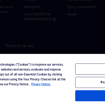
 de uso en
Bibliografía
Ética y cumplimiento
rónico
Aviso COFEPRIS No:
Ayuda
XXXXXXXXXXXX SSA
Términos de uso
 su
hnologies (“Cookies”) to improve our services,
ckinson
r websites and services, evaluate and improve
son
t out of all non-Essential Cookies by clicking
rences using the Your Privacy Choices link at the
Re
r una lista de los productos autorizados en su país, Haga click
aquí
.
iew our Privacy Notice.
Privacy Notice.
 ventas de BD o Distribuidor Autorizado en el país correspondiente.