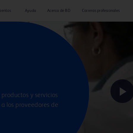
ientos
Ayuda
Acerca de BD
Carreras profesionales
productos y servicios
P
 a los proveedores de