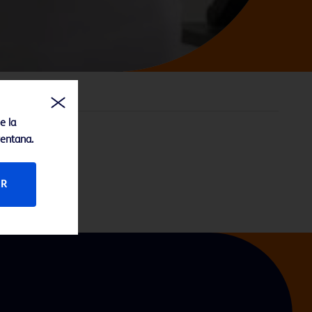
ideo
e la
ventana.
AR