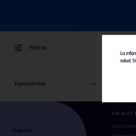
Filtros
La info
salud. S
Especialidad
ENLACES 
Carreras prof
Síganos
Cibersegurid