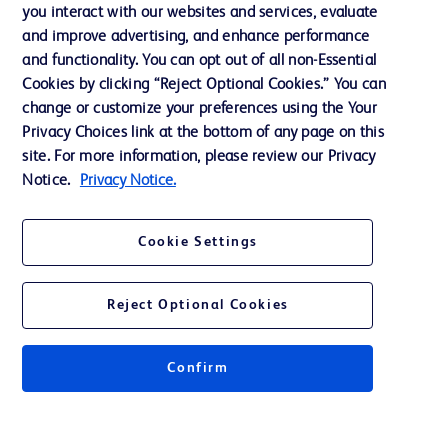
you interact with our websites and services, evaluate
and improve advertising, and enhance performance
and functionality. You can opt out of all non-Essential
Contáctenos
Cookies by clicking “Reject Optional Cookies.” You can
Preferencias de cookies
change or customize your preferences using the Your
Privacy Choices link at the bottom of any page on this
Privacidad
site. For more information, please review our Privacy
Términos de uso
Notice.
Privacy Notice.
Cookie Settings
2025 BD. Todos los derechos reservados. BD y su logotipo son marcas
Reject Optional Cookies
registradas de Becton, Dickinson and Company. Las demás marcas
registradas son propiedad de sus respectivos propietarios.
No todos los productos están disponibles en todos los países. Para obtener una
Confirm
lista de los productos autorizados en su país, Haga click
aquí
.
Para conocer más de nuestros productos acérquese a su representante de
ventas de BD o Distribuidor Autorizado en el país correspondiente.