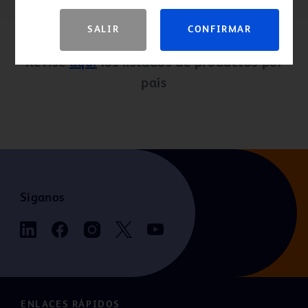
SALIR
CONFIRMAR
Revise
aquí
los listados de productos por
país
Síganos
ENLACES RÁPIDOS