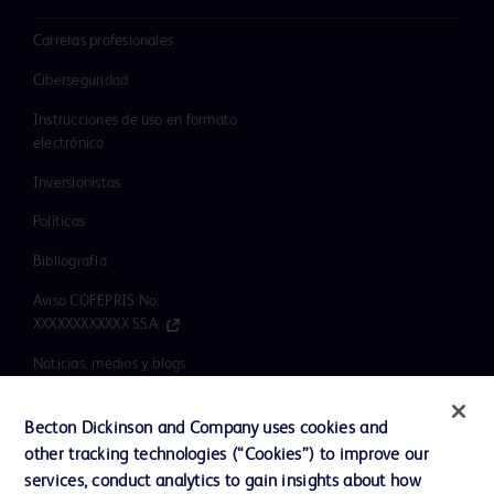
Carreras profesionales
Ciberseguridad
Instrucciones de uso en formato
electrónico
Inversionistas
Políticas
Bibliografía
Aviso COFEPRIS No:
XXXXXXXXXXXX SSA
Noticias, medios y blogs
Nuestra compañía
Becton Dickinson and Company uses cookies and
Ética y cumplimiento
other tracking technologies (“Cookies”) to improve our
services, conduct analytics to gain insights about how
Ayuda